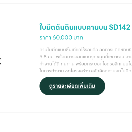
ใบมีดดันดินแบบคานบน SD142
ราคา 60,000 บาท
คานใบมีดแบบชิ้นเดียวไร้รอยต่อ ลดการแตกหักบร
5.8 มม. พร้อมการออกแบบจุดหมุนที่เหมาะสม สา
ทำงานได้ดี ทนทาน พร้อมกระบอกไฮดรอลิกแบบไฮสปี
ในการทำงาน ชุดโครงสร้าง สลักล็อคคานยกใบมีด 
ดูรายละเอียดเพิ่มเติม