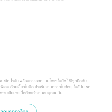
หน
แ
สิน
ข
เ
บริ
ข
เ
เกี
รี ประหยัดน้ำมัน พร้อมการออกแบบโครงใบมีดให้มีจุดยึดกับ
พิเศษ ด้วยเขี้ยวใบมีด สำหรับงานกวาดใบอ้อย, ใบสัปปะรด
กับ
ความเสียหายเมื่อต้องทำงานสมบุกสมบัน
ติด
หลดแคตตาล็อค