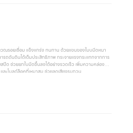
ิเวณรอยเชื่อม แข็งแกร่ง ทนทาน ด้วยแขนของใมบมีดหนา
มารถดันดินได้เต็มประสิทธิภาพ กระจายแรงกระแทกจากการ
ด ช่วยยกใบมีดขึ้นลงได้อย่างรวดเร็ว เพิ่มความคล่องตัว
และโบลต์ล็อคที่เหมาสม ช่วยลดเสียงรบกวน