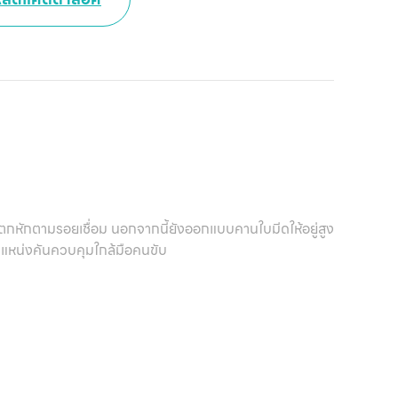
เ
แตกหักตามรอยเชื่อม นอกจากนี้ยังออกแบบคานใบมีดให้อยู่สูง
ำแหน่งคันควบคุมใกล้มือคนขับ