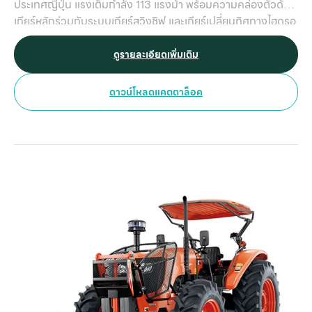
ประเทศญี่ปุ่น แรงเต็มกำลัง 113 แรงม้า พร้อมความคล่องตัวด้วย
เ
เกียร์หลักร่วมกับระบบเกียร์สวิงชิฟ และเกียร์เปลี่ยนทิศทางไฮดรอ
ลิกชัทเทิล
ดูรายละเอียดเพิ่มเติม
ดาวน์โหลดแคตตาล็อค