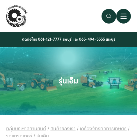
Search Link
Open 
ติดต่อโทร
061-121-7777
ลพบุรี และ
065-494-5555
สระบุรี
รุ่นเอ็ม
กลุ่มบริษัทสยามยนต์
/
สินค้าของเรา
/
เครื่องจักรกลการเกษตร
/
รถแทรกเตอร์
/
รุ่นเอ็ม