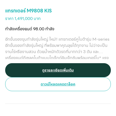
แทรกเตอร์ M9808 KIS
ราคา 1,491,000 บาท
กำลังเครื่องยนต์ 98.00 กำลัง
อีกขั้นของขุมกำลังรุ่นใหญ่ ใหม่!! แทรกเตอร์คูโบต้ารุ่น M-series
อีกขั้นของกำลังรุ่นใหญ่ ที่พร้อมพาคุณลุยได้ทุกงาน ไม่ว่าจะเป็น
งานไร่หรืองานสวน ด้วยน้ำหนักตัวรถที่มากกว่า 3 ตัน และ
เครื่องยนต์ดีเซลคูโบต้าแบบไดเร็กต์อินเจ็กชันพร้อมเทอร์โบ* แรง
เต็มกำลัง มาพร้อมกับความคล่องตัวในการใช้งานด้วยเกียร์
เปลี่ยนทิศทางไฮดรอลิกชัทเทิล เดินหน้าถอยหลังได้โดยไม่ต้อง
ดูรายละเอียดเพิ่มเติม
เหยียบคลัตช์และหยุดรถสนิท หมายเหตุ :*เทอร์โบ เฉพาะรุ่น
M8808 และ M9808
ดาวน์โหลดแคตตาล็อค