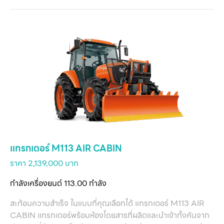
หน
แ
สิน
ข
เ
บริ
แทรกเตอร์ M113 AIR CABIN
ข
ราคา 2,139,000 บาท
เ
เกี
กำลังเครื่องยนต์ 113.00 กำลัง
กับ
สะท้อนความสำเร็จ ในแบบที่คุณเลือกได้ แทรกเตอร์ M113 AIR
ติด
CABIN แทรกเตอร์พร้อมห้องโดยสารที่ผลิตและนำเข้าทั้งคันจาก