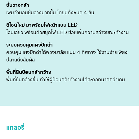
ชั้นวางกล้า
กับ
เพิ่มจำนวนชั้นวางมากขึ้น โดยมีทั้งหมด 4 ชั้น
ติด
ดีไซน์ใหม่ มาพร้อมไฟหน้าแบบ LED
เ
โฉบเฉี่ยว พร้อมด้วยชุดไฟ LED ช่วยเพิ่มความสว่างขณะทำงาน
ระบบควบคุมแผงปักดำ
ควบคุมแผงปักดำใต้พวงมาลัย แบบ 4 ทิศทาง ใช้งานง่ายเพียง
ปลายนิ้วสัมผัส
พื้นที่ยืนป้อนกล้ากว้าง
พื้นที่ยืนกว้างขึ้น ทำให้ผู้ป้อนกล้าทำงานได้สะดวกมากกว่าเดิม
แกลอรี่