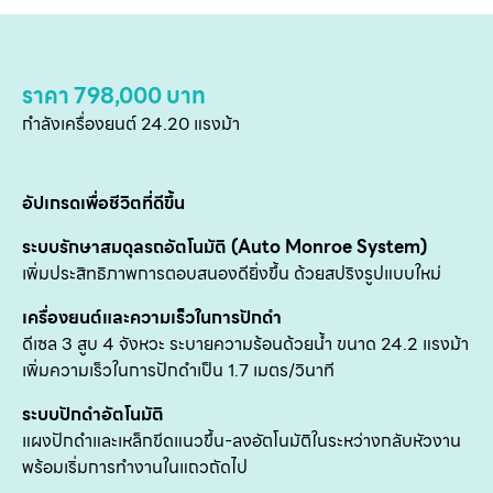
ราคา 798,000 บาท
กำลังเครื่องยนต์ 24.20 แรงม้า
หน
อัปเกรดเพื่อชีวิตที่ดีขึ้น
แ
ระบบรักษาสมดุลรถอัตโนมัติ (Auto Monroe System)
สิน
เพิ่มประสิทธิภาพการตอบสนองดียิ่งขึ้น ด้วยสปริงรูปแบบใหม่
ข
เครื่องยนต์และความเร็วในการปักดำ
เ
ดีเซล 3 สูบ 4 จังหวะ ระบายความร้อนด้วยน้ำ ขนาด 24.2 แรงม้า
เพิ่มความเร็วในการปักดำเป็น 1.7 เมตร/วินาที
บริ
ข
ระบบปักดำอัตโนมัติ
แผงปักดำและเหล็กขีดแนวขึ้น-ลงอัตโนมัติในระหว่างกลับหัวงาน
เ
พร้อมเริ่มการทำงานในแถวถัดไป
เกี