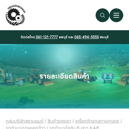
Search Link
Open 
ติดต่อโทร
061-121-7777
ลพบุรี และ
065-494-5555
สระบุรี
รายละเอียดสินค้า
กลุ่มบริษัทสยามยนต์
/
สินค้าของเรา
/
เครื่องจักรกลการเกษตร
/
รถดำนา/รถหยอดข้าว
/
รถดำนานั่งขับ 8 แถว KA8