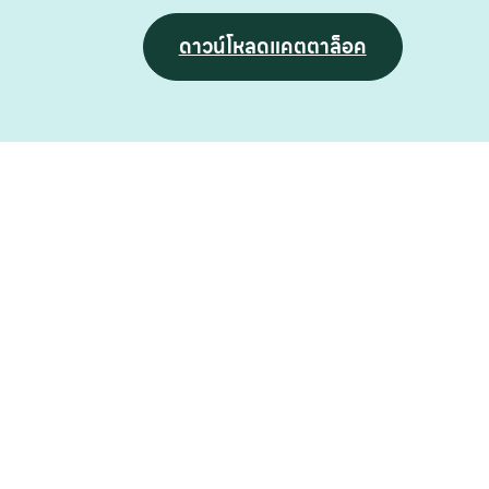
ดาวน์โหลดแคตตาล็อค