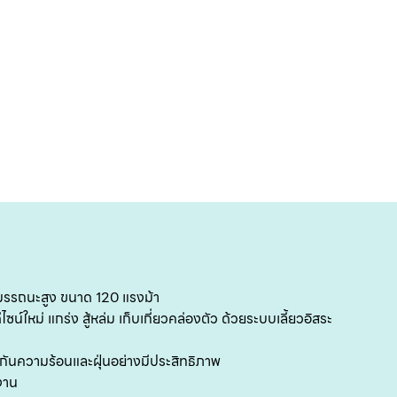
หน
แ
สิน
ข
เ
มรรถนะสูง ขนาด 120 แรงม้า
บริ
น์ใหม่ แกร่ง สู้หล่ม เก็บเกี่ยวคล่องตัว ด้วยระบบเลี้ยวอิสระ
ข
งกันความร้อนและฝุ่นอย่างมีประสิทธิภาพ
เ
งาน