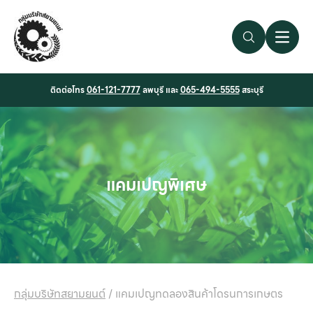
Search Link
Open 
ติดต่อโทร
061-121-7777
ลพบุรี และ
065-494-5555
สระบุรี
แคมเปญพิเศษ
กลุ่มบริษัทสยามยนต์
/
แคมเปญทดลองสินค้าโดรนการเกษตร