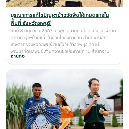
บูรณาการแก้ไขปัญหาข้าววัชพืชให้เกษตรกรใน
พื้นที่ จังหวัดลพบุรี
วันที่ 8 มิถุนายน 2567 บริษัท สยามยนต์แทรกเตอร์ จำกัด
สาขาท่าวุ้ง-บ้านหมี่ เข้าร่วมโครงการกับ สำนักงานสภา
เกษตรกรจังหวัดลพบุรี ศูนย์วิจัยข้าวลพบุรี สถานี
พัฒนาที่ดินลพบุรี สำนักงานชลประทานที่ 10 สำนักงาน
อ่านต่อ
เกษตรอำเภอบ้านหมี่ ในการแก้ไขปัญหาการระบาดของข้าว
วัชพืชของเกษตรกรในพื้นที่นำร่อง 3 อำเภอ ได้แก่ อ.บ้านหมี่
อ.ท่าวุ้ง อ.เมืองลพบุรี โดยนำรถดำนาคูโบต้าและทีมงาน
ธุรกิจรถดำนาสยามยนต์ฯ เข้าร่วมสนับสนุนการปลูกข้าว
ด้วยดำนา เพื่อทดสอบการลดปัญหาข้าววัชพืช (ข้าวดีดข้าว
เด้ง) และการใช้รถดำนาทำให้ต้นข้าวเป็นแถว แตกกอได้ดี
ประหยัดเมล็ดพันธุ์ สามารถจัดการวัชพืชได้ง่าย ช่วยลด
ต้นทุน เพิ่มผลผลิต มีกำไรที่มากขึ้น