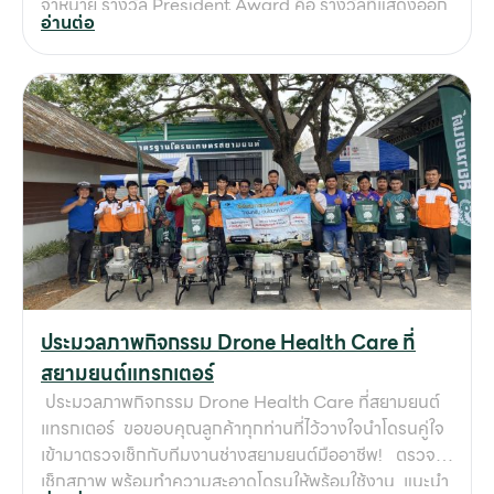
จำหน่าย รางวัล President Award คือ รางวัลที่แสดงออก
อ่านต่อ
ถึงความเป็นเลิศในทุกๆด้าน อันได้แก่ ในโอกาสนี้ กลุ่มบริษัท
สยามยนต์ สระบุรี-ลพบุรี ต้อง #ขอขอบคุณลูกค้าผู้มีอุปการ
คุณทุกท่าน ที่อุดหนุนและไว้วางใจเลือกใช้บริการสินค้าคูโบต้
า กับ กลุ่มบริษัทสยามยนต์อย่างยาวนานตลอดระยะเวลา 44
ปี เราขอให้คำมั่นสัญญาว่าจะรักษามาตรฐานและมุ่งมั่น
พัฒนางานบริการให้เป็นเลิศอย่างต่อเนื่อง เพื่อดูแลลูกค้า
ชุมชน สังคมเกษตรกรรม พันธมิตรและเครือข่าย ให้เติบโต
อย่างยั่งยืนไปด้วยกัน
ประมวลภาพกิจกรรม Drone Health Care ที่
สยามยนต์แทรกเตอร์
ประมวลภาพกิจกรรม Drone Health Care ที่สยามยนต์
แทรกเตอร์ ขอขอบคุณลูกค้าทุกท่านที่ไว้วางใจนำโดรนคู่ใจ
เข้ามาตรวจเช็กกับทีมงานช่างสยามยนต์มืออาชีพ! ตรวจ
เช็กสภาพ พร้อมทำความสะอาดโดรนให้พร้อมใช้งาน แนะนำ