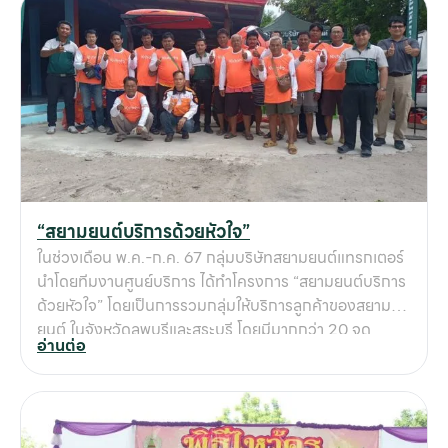
เ
ฟาร์มโคนมมาจัดแสดง เพื่อช่วยให้เกษตรกรสามารถจัดการ
เกี
งานฟาร์มได้อย่างมีประสิทธิภาพมากขึ้น ลดต้นทุน ลดเวลา
และเพิ่มคุณภาพน้ำนมดิบ อาทิ นอกจากนี้ ทีมงานของสยาม
กับ
ยนต์แทรกเตอร์ยังได้ให้คำแนะนำเกี่ยวกับการใช้งาน
ติด
เครื่องจักร พร้อมให้คำปรึกษาเกี่ยวกับแนวทางการบริหาร
เ
จัดการฟาร์มโคนมอย่างมีประสิทธิภาพ การเข้าร่วมงานใน
ครั้งนี้ถือเป็นส่วนหนึ่งของความมุ่งมั่นของบริษัทฯ ในการ
สนับสนุนภาคเกษตรกรรมและส่งเสริมให้เกษตรกรไทยมี
เครื่องมือที่ช่วยเพิ่มผลผลิตได้อย่างยั่งยืน
“สยามยนต์บริการด้วยหัวใจ”
ในช่วงเดือน พ.ค.-ก.ค. 67 กลุ่มบริษัทสยามยนต์แทรกเตอร์
นำโดยทีมงานศูนย์บริการ ได้ทำโครงการ “สยามยนต์บริการ
ด้วยหัวใจ” โดยเป็นการรวมกลุ่มให้บริการลูกค้าของสยาม
ยนต์ ในจังหวัดลพบุรีและสระบุรี โดยมีมากกว่า 20 จุด
อ่านต่อ
ภายในกิจกรรมมีการให้บริการตรวจเช็ค เปลี่ยนถ่าย ซ่อม
บำรุง พร้อมทั้งแนะนำ การดูแลบำรุงรักษารถแทรกเตอร์ ให้
ลูกค้าใช้งานได้อย่างคุ้มค่า ปลอดภัย ยืดอายุการใช้งาน และ
เตรียมความพร้อมก่อนทำนา ทำไร่ ช่วยให้ประหยัดมากขึ้น