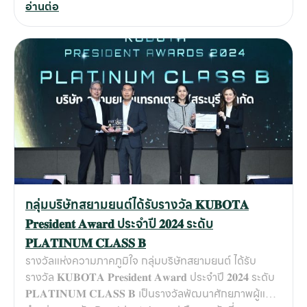
อ่านต่อ
ขอบคุณลูกค้าทุกท่าน ที่ไว้วางใจใช้บริการกับสยามยนต์มา
บริการ และการสร้างความมั่นใจให้กับลูกค้าว่า สยามยนต์คือ
ตลอด 44 ปี เราขอสัญญาว่าจะมุ่งมั่นพัฒนาบริการ และ
พันธมิตรที่พร้อมจะอยู่เคียงข้างลูกค้าในทุกความสำเร็จ 📞
ความเชี่ยวชาญด้านเครื่องจักรกลฯ พร้อมดำเนินธุรกิจที่รับ
ติดต่อสอบถามรายละเอียดสินค้าคูโบต้า
ผิดชอบต่อสังคมและสิ่งแวดล้อม เพื่อตอบโจทย์ธุรกิจของ
ลูกค้าให้เติบโตร่วมกันอย่างยั่งยืน
กลุ่มบริษัทสยามยนต์ได้รับรางวัล 𝐊𝐔𝐁𝐎𝐓𝐀
𝐏𝐫𝐞𝐬𝐢𝐝𝐞𝐧𝐭 𝐀𝐰𝐚𝐫𝐝 ประจำปี 𝟐𝟎𝟐𝟒 ระดับ
𝐏𝐋𝐀𝐓𝐈𝐍𝐔𝐌 𝐂𝐋𝐀𝐒𝐒 𝐁
รางวัลแห่งความภาคภูมิใจ กลุ่มบริษัทสยามยนต์ ได้รับ
รางวัล 𝐊𝐔𝐁𝐎𝐓𝐀 𝐏𝐫𝐞𝐬𝐢𝐝𝐞𝐧𝐭 𝐀𝐰𝐚𝐫𝐝 ประจำปี 𝟐𝟎𝟐𝟒 ระดับ
𝐏𝐋𝐀𝐓𝐈𝐍𝐔𝐌 𝐂𝐋𝐀𝐒𝐒 𝐁 เป็นรางวัลพัฒนาศักยภาพผู้แทน