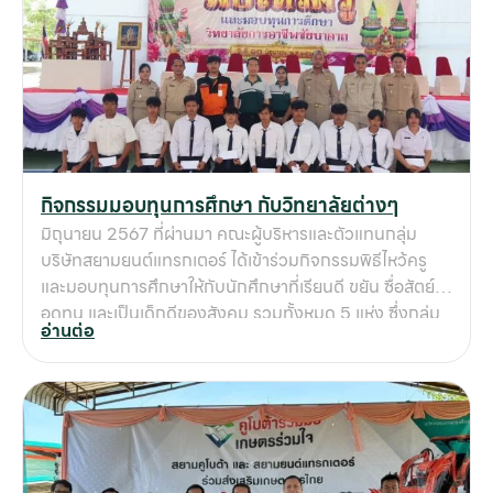
โดยลูกค้าที่นำรถเข้าร่วมโครงการ จะได้รับสิทธิประโยชน์
มากมาย อาทิเช่น ฟรีค่าบริการ (ค่าแรง ,ค่ารถ) มีส่วนลด
อะไหล่ มอบของชำร่วย และเลี้ยงอาหาร เครื่องดื่ม ฟรีตลอด
งาน พบกับงานบริการดีๆ แบบนี้กับกลุ่มบริษัทสยามยนต์
สนใจเข้าร่วมโครงการหรือใช้สิทธิ์ของท่าน สอบถามเพิ่มเติม
โทร.(061)121-7777
กิจกรรมมอบทุนการศึกษา กับวิทยาลัยต่างๆ
มิถุนายน 2567 ที่ผ่านมา คณะผู้บริหารและตัวแทนกลุ่ม
บริษัทสยามยนต์แทรกเตอร์ ได้เข้าร่วมกิจกรรมพิธีไหว้ครู
และมอบทุนการศึกษาให้กับนักศึกษาที่เรียนดี ขยัน ซื่อสัตย์
อดทน และเป็นเด็กดีของสังคม รวมทั้งหมด 5 แห่ง ซึ่งกลุ่ม
อ่านต่อ
บริษัทฯได้ทำเป็นประจำในทุกๆปี เพื่อส่งเสริมและสนับสนับ
เยาวชนคนดีคนเก่งของชุมชนสังคม