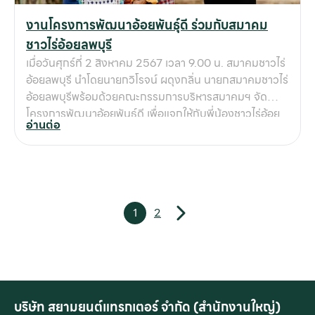
งานโครงการพัฒนาอ้อยพันธุ์ดี ร่วมกับสมาคม
ชาวไร่อ้อยลพบุรี
เมื่อวันศุกร์ที่ 2 สิงหาคม 2567 เวลา 9.00 น. สมาคมชาวไร่
อ้อยลพบุรี นำโดยนายกวิโรจน์ ผดุงกลิ่น นายกสมาคมชาวไร่
อ้อยลพบุรีพร้อมด้วยคณะกรรมการบริหารสมาคมฯ จัด
โครงการพัฒนาอ้อยพันธุ์ดี เพื่อแจกให้กับพี่น้องชาวไร่อ้อย
อ่านต่อ
ได้นำไปเพาะปลูกขยายพันธุ์ต่อไป ในพิธีเปิดโครงการได้รับ
เกียรติจากคุณพหล วรปัญญา ที่ปรึกษากระทรวงเกษตรและ
สหกรณ์เป็นประธานเปิดงาน โดยกลุ่มบริษัทสยามยนต์ฯ ได้
เข้าร่วมนำเสนอเครื่องจักรกลการเกษตรที่ทันสมัย พร้อม
สนับสนุนอาหาร เครื่องดื่มและของรางวัล นำโดยคุณคงกฤช
1
2
เผ่าตระกูล ผู้บริหารและบุคลากรเข้าร่วมกิจกรรมดังกล่าว
เพื่อบริการชาวไร่อ้อยที่มาร่วมงาน จากความร่วมมือของทุก
หน่วยงานทำให้โครงการฯ ของสมาคมฯสำเร็จลุล่วงไปได้
ด้วยดี ณ สมาคมชาวไร่อ้อยลพบุรี
บริษัท สยามยนต์แทรกเตอร์ จำกัด (สำนักงานใหญ่)