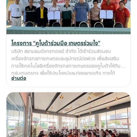
โครงการ “คูโบต้าร่วมมือ เกษตรร่วมใจ”
บริษัท สยามยนต์แทรกเตอร์ จำกัด ได้เข้าร่วมส่งมอบ
เครื่องจักรกลการเกษตรและอุปกรณ์ต่อพ่วง เพื่อส่งเสริม
การใช้เทคโนโลยีเครื่องจักรกลการเกษตรของคูโบต้าให้กับ
กลุ่มเกษตรกร เพื่อใช้ประโยชน์และต่อยอดธุรกิจ ภายใต้
อ่านต่อ
โครงการ “คูโบต้าร่วมมือ เกษตรร่วมใจ” ของบริษัท สยามคู
โบต้าคอร์ปอเรชั่น จำกัด โดยครั้งนี้เป็นการส่งมอบให้กลุ่ม
วิสาหกิจชุมชนมันสำปะหลัง ม.10 ต.เพนียด อ.โคกสำโรง
จ.ลพบุรี โดยได้รับเกียรติจาก นายเจตน์พงศ์ โชคสวัสดิ์วรกุล
ท่านนายอำเภอโคกสำโรงมาเป็นประธานในพิธีส่งมอบ
เครื่องจักรกลการเกษตรฯ และภาคส่วนราชการต่างๆ เกษตร
จังหวัด เกษตรและสหกรณ์อำเภอโคกสำโรง ผู้นำชุมชมกำนัน
ผู้ใหญ่บ้าน และสมาชิกกลุ่มวิสาหกิจชุมชนที่มาร่วมแสดง