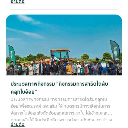
อ่านต่อ
เทคนิคการใช้งานโดรนเกษตร สาธิตทดลองบินสินค้าจริง
เพื่อดูประสิทธิภาพการทำงาน รับคำปรึกษาด้านการดูแล
รักษาแบบครบวงจร พร้อมโปรโมชั่นพิเศษ บรรยากาศเต็มไป
ด้วยความรู้และการดูแลอย่างใกล้ชิด ใครพลาดกิจกรรมรอบ
นี้ ไม่ต้องห่วง! ติดตามข่าวสารและกิจกรรมดีๆ จาก กลุ่ม
บริษัทสยามยนต์ ลพบุรี-สระบุรี ได้เลย
ประมวลภาพกิจกรรม “กิจกรรมการสาธิตไถสับ
คลุกใบอ้อย”
ประมวลภาพกิจกรรม “กิจกรรมการสาธิตไถสับคลุกใบ
อ้อย”เพื่อรณรงค์-ส่งเสริม ให้เกษตรกรมีทางเลือกในการ
จัดการใบอ้อยหลังตัดอ้อยสดลดการเผาใบ ได้เข้าชมและ
ทดลองขับให้เห็นประสิทธิภาพการทำงานตัวช่วยการบำรุง
อ่านต่อ
ตออ้อยสับคลุกใบอ้อยเพิ่มอินทรีย์วัตถุลงดิน เพิ่มผลผลิต