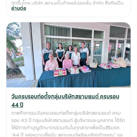
จัดขึ้นโดย บริษัท สยามคูโบต้าคอร์ปอเรชั่น จำกัด ซึ่งถือเป็น
อ่านต่อ
เวทีการแข่งขันทักษะระดับประเทศ ที่คัดเลือกผู้เข้าแข่งขัน
จากทั่วประเทศ มาประชันความรู้ ความสามารถ และความ
เชี่ยวชาญในสายงานต่าง ๆ 🏆 ในปีนี้ บุคลากรของกลุ่ม
บริษัทสยามยนต์สามารถสร้างชื่อเสียงและผลงานที่โดดเด่น
โดยได้รับรางวัลดังนี้ การได้รับรางวัลครั้งนี้ ไม่เพียงเป็น
ความสำเร็จของบุคลากรแต่ละท่านเท่านั้น แต่ยังเป็นหลักฐาน
ยืนยันถึงความมุ่งมั่นของกลุ่มบริษัทสยามยนต์ ในการ
พัฒนาศักยภาพบุคลากรอย่างต่อเนื่อง ให้มีความรู้ ความ
สามารถ และความเชี่ยวชาญที่ทันต่อการเปลี่ยนแปลงของ
อุตสาหกรรมเกษตรและเครื่องจักรกลหนัก ✨ รางวัลที่ได้รับ
สะท้อนถึงมาตรฐานในการทำงานที่เป็นเลิศของพนักงาน
สยามยนต์ และยังเป็นการการันตีให้กับลูกค้าว่า ทุกการ
วันครบรอบก่อตั้งกลุ่มบริษัทสยามยนต์ ครบรอบ
บริการจากสยามยนต์จะเต็มไปด้วยคุณภาพ ความเชี่ยวชาญ
44 ปี
และการดูแลเอาใจใส่อย่างดีที่สุด 🚜 พันธกิจของสยามยนต์:
ภาพกิจกรรมวันครบรอบก่อตั้งกลุ่มบริษัทสยามยนต์ ครบ
ก้าวสู่การเป็นพันธมิตรที่ลูกค้าไว้วางใจ กลุ่มบริษัทสยาม
รอบ 43 ปี กลุ่มบริษัทสยามยนต์ ผู้บริหารและบุคลากร ได้จัด
ยนต์จะยังคงเดินหน้าพัฒนาศักยภาพบุคลากรในทุกมิติ ไม่
ให้มีการทำบุญตักบาตรร่วมกันในทุกสาขาเพื่อเป็นสิริมงคล
ว่าจะเป็นงานขาย งานบริการ งานซ่อมบำรุง หรือการดูแล
“44 ปี แห่งความเชื่อมั่น สยามยนต์พร้อมเคียงข้างคุณ” ขอ
อะไหล่ โดยมีเป้าหมายสำคัญคือการ ยกระดับมาตรฐานการให้