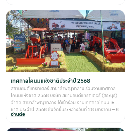
และลดการเผา ลดฝุ่น pm2.5 สนใจสินค้าคูโบต้า สอบถาม
เพิ่มเติม ได้ที่ 061-1217777 ลพบุรี / 065-4945555
สระบุรี
หน
แ
เทศกาลโคนมแห่งชาติประจำปี 2568
สิน
สยามยนต์แทรกเตอร์ สาขาลำพญากลาง ร่วมงานเทศกาล
โคนมแห่งชาติ 2568 บริษัท สยามยนต์แทรกเตอร์ (สระบุรี)
ข
จำกัด สาขาลำพญากลาง ได้เข้าร่วม งานเทศกาลโคนมแห่ง
เ
ชาติ ประจำปี 2568 ซึ่งจัดขึ้นระหว่างวันที่ 28 มกราคม – 8
อ่านต่อ
บริ
กุมภาพันธ์ 2568 ณ เชิงเขาตาแป้น (ฟาร์มโคนมไทย-
เดนมาร์ค) อำเภอมวกเหล็ก จังหวัดสระบุรี ภายในงาน
ข
บริษัทฯ ได้นำ เครื่องจักรกลการเกษตร ที่ตอบโจทย์การทำ