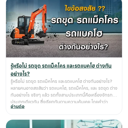
รู้หรือไม่ รถขุด รถแม็คโคร และรถแบคโฮ ต่างกัน
อย่างไร?
รู้หรือไม่ รถขุด รถแม็คโคร และรถแบคโฮ ต่างกันอย่างไร?
หลายคนอาจสงสัยว่า รถแบคโฮ, รถแม็คโคร, และ รถขุด ต่าง
กันอย่างไร จริงๆ แล้ว รถทั้งสามประเภทนี้คือเครื่องจักรกล
ประเภทเดียวกัน ซึ่งเรียกกันตามความคุ้นเคย โดยคำว่า
อ่านต่อ
“แบคโฮ” (Backhoe) มาจากภาษาอังกฤษ Back (ด้าน
หลัง) + Hoe (จอบ/เสียม) หมายถึงรถขุดที่มีแขนขุดอยู่ด้าน
หลัง ส่วนคำว่า “แม็คโคร” เป็นชื่อที่คนไทยนิยมเรียกกัน