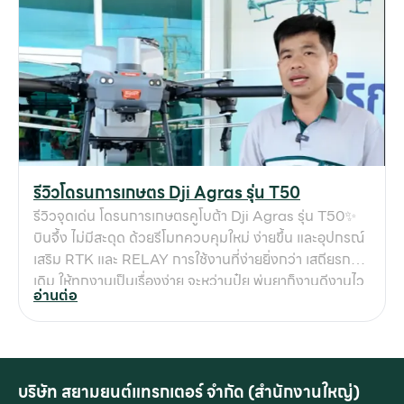
ติดปากจากการออกเสียงที่เพี้ยนมาจาก แบคโฮ นั่นเอง 🚜
รถแบคโฮ หรือ รถแม็คโคร ประกอบด้วยส่วนสำคัญหลักๆ
ดังนี้ 1️⃣ แขนขุด (Boom & Arm) – ใช้สำหรับขุดตักวัสดุ2️⃣
บุ้งกี๋ (Bucket) – ติดอยู่ปลายแขนขุด ใช้ตักหรือขุดดิน3️⃣
ห้องโดยสารคนขับ (Cabin) – ปิดล้อมด้วยกระจกเพื่อความ
ปลอดภัย4️⃣ ระบบขับเคลื่อน (Tracks/Wheels) – มีทั้ง
แบบล้อและตีนตะขาบเพื่อรองรับการทำงานในพื้นที่ต่างๆ5️⃣
ขาพยุง (Stabilizer Leg) หรือ แทรก (Track) – ช่วยเพิ่ม
เสถียรภาพในการทำงาน 🚧 การใช้งานของรถแบคโฮ/รถ
รีวิวโดรนการเกษตร Dji Agras รุ่น T50
แม็คโครรถขุดประเภทนี้ถูกนำไปใช้ในหลากหลาย
รีวิวจุดเด่น โดรนการเกษตรคูโบต้า Dji Agras รุ่น T50✨
อุตสาหกรรม เช่น✅ งานก่อสร้าง: ขุดรากฐาน, ปรับพื้นที่,
บินจึ้ง ไม่มีสะดุด ด้วยรีโมทควบคุมใหม่ ง่ายขึ้น และอุปกรณ์
เคลียร์พื้นที่✅ งานเกษตร: ขุดร่องน้ำ, ปลูกต้นไม้ขนาดใหญ่,
เสริม RTK และ RELAY การใช้งานที่ง่ายยิ่งกว่า เสถียรกว่า
ปรับพื้นที่ทำการเกษตร✅ งานสาธารณูปโภค: ขุดฝังท่อ, ขุด
เดิม ให้ทุกงานเป็นเรื่องง่าย จะหว่านปุ๋ย พ่นยาก็งานดีงานไว
วางสายไฟ, งานโยธาต่างๆ 💡 แล้ว “รถขุด” แตกต่างจาก
อ่านต่อ
ไม่มีผิดหวัง! พ่นฉ่ำ เต็มประสิทธิภาพ ได้งานมากกว่า แต่ใช้
แบคโฮ/แม็คโครอย่างไร?แม้ว่า รถขุด (Excavator) จะเป็น
เวลาน้อยกว่า ทำถึง แม่นยำ ล้ำกว่า ด้วยระบบเรดาร์แบบใหม่
ชื่อเรียกสากล แต่บางครั้งก็ใช้แทนรถแบคโฮ/แม็คโครได้
ป้องกันสิ่งกีดขวางดีขึ้นกว่าเดิม
อย่างไรก็ตาม รถขุดบางประเภทอาจมีฟังก์ชันเฉพาะตัว เช่น
รถขุดล้อยาง หรือ รถขุดตีนตะขาบ ที่ออกแบบมาให้เหมาะกับ
บริษัท สยามยนต์แทรกเตอร์ จำกัด (สำนักงานใหญ่)
การทำงานในสภาพแวดล้อมที่แตกต่างกัน 🚜 เลือกใช้รถขุด