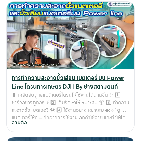
เ
เกี
กับ
ติด
เ
การทำความสะอาดขั้วเสียบแบตเตอรี่ บน Power
Line โดรนการเกษตร DJI | By ช่างสยามยนต์
🔋 เคล็ดลับดูแลแบตเตอรี่โดรนให้ใช้งานได้นานขึ้น ✨ 1️⃣
ชาร์จอย่างถูกวิธี ⚡ 2️⃣ เก็บรักษาให้เหมาะสม 📦 3️⃣ ทำความ
สะอาดขั้วแบตเตอรี่ 🛠️ 4️⃣ ใช้งานอย่างเหมาะสม 🚁 ✅ ดูแล
แบตเตอรี่ให้ดี = ยืดอายุการใช้งาน ลดค่าใช้จ่าย และทำให้โด
อ่านต่อ
รนพร้อมใช้งานทุกเมื่อ ! 🚜💨