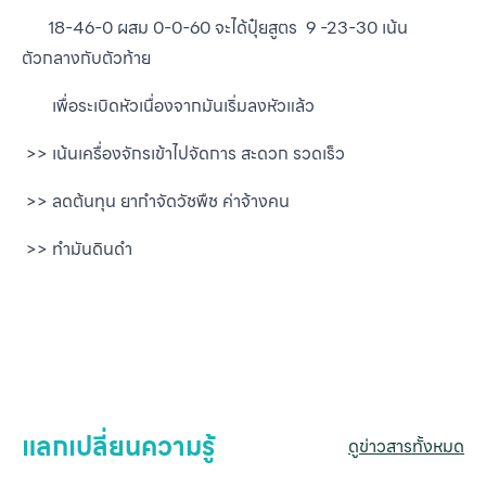
18-46-0 ผสม 0-0-60 จะได้ปุ๋ยสูตร 9 -23-30 เน้น
ตัวกลางกับตัวท้าย
เพื่อระเบิดหัวเนื่องจากมันเริ่มลงหัวแล้ว
>> เน้นเครื่องจักรเข้าไปจัดการ สะดวก รวดเร็ว
>> ลดต้นทุน ยากำจัดวัชพืช ค่าจ้างคน
>> ทำมันดินดำ
หน
แ
สิน
ข
เ
บริ
แลกเปลี่ยนความรู้
ดูข่าวสารทั้งหมด
ข