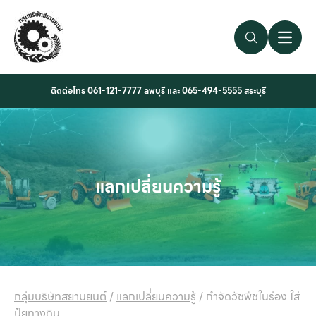
Search Link
Open 
ติดต่อโทร
061-121-7777
ลพบุรี และ
065-494-5555
สระบุรี
แลกเปลี่ยนความรู้
กลุ่มบริษัทสยามยนต์
/
แลกเปลี่ยนความรู้
/
กำจัดวัชพืชในร่อง ใส่
ปุ๋ยทางดิน