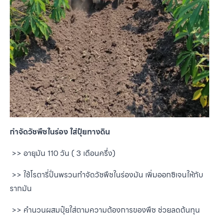
กำจัดวัชพืชในร่อง ใส่ปุ๋ยทางดิน
>> อายุมัน 110 วัน ( 3 เดือนครึ่ง)
>> ใช้โรตารี่ปั่นพรวนกำจัดวัชพืชในร่องมัน เพิ่มออกซิเจนให้กับ
รากมัน
>> คำนวนผสมปุ๋ยใส่ตามความต้องการของพืช ช่วยลดต้นทุน