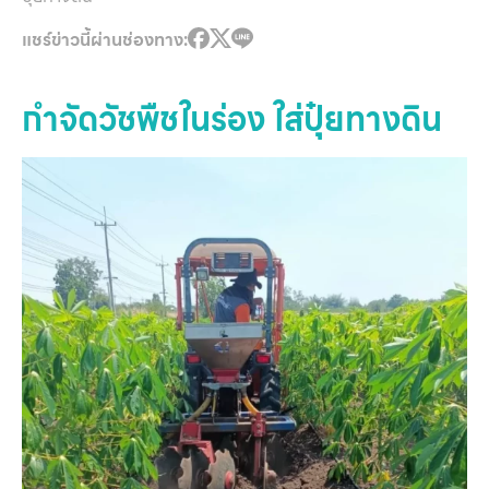
แชร์ข่าวนี้ผ่านช่องทาง:
กำจัดวัชพืชในร่อง ใส่ปุ๋ยทางดิน