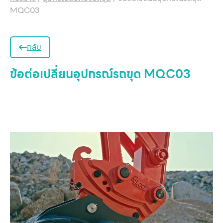
MQC03
กลับ
ข้อต่อเปลี่ยนอุปกรณ์รถขุด MQC03
หน
แ
สิน