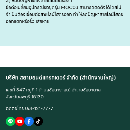
3) หมดปัญหาเรื่องสายไลน์ไฮดรอลิก
ข้อต่อเปลี่ยนอุปกรณ์รถขุดรุ่น MQC03 สามารถติดตั้งได้โดยไม่
จำเป็นต้องเชื่อมต่อสายไลน์ไฮดรอลิก ทำให้ลดปัญหาสายไลน์ไฮดร
อลิกแตกหรือรั่ว เสียหาย
บริษัท สยามยนต์แทรกเตอร์ จำกัด (สำนักงานใหญ่)
เลขที่ 347 หมู่ที่ 1 ตำบลชัยนารายณ์ อำเภอชัยบาดาล
จังหวัดลพบุรี 15130
ติดต่อโทร 061-121-7777