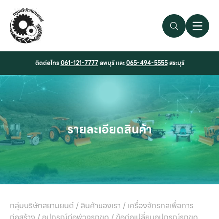
Search Link
Open 
ติดต่อโทร
061-121-7777
ลพบุรี และ
065-494-5555
สระบุรี
รายละเอียดสินค้า
กลุ่มบริษัทสยามยนต์
/
สินค้าของเรา
/
เครื่องจักรกลเพื่อการ
ก่อสร้าง
/
อุปกรณ์ต่อพ่วงรถขุด
/
ข้อต่อเปลี่ยนอุปกรณ์รถขุด