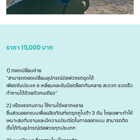
ข
เ
บริ
ข
เ
ราคา 15,000 บาท
เกี
กับ
1) ถอดเปลี่ยนง่าย
ติด
“สามารถถอดเปลี่ยนอุปกรณ์ต่อพ่วงรถขุดได้
เพียงขันประแจ 6 เหลี่ยมและขันน๊อตล็อกกันคลาย สะดวก รวดเร็ว
เ
ทำงานได้ด้วยตัวคนเดียว”
2) แข็งแรงทนทาน ใช้งานได้หลากหลาย
ชิ้นส่วนออกแบบเพื่อผลิตภัณฑ์รถขุดคูโบต้า 3 ตัน โดยเฉพาะทำให้
เหมาะสมกับงานและมีความประณีตในการออกแบบ สามารถติด
ตั้งได้กับอุปกรณ์ต่อพ่วงทุกประเภท