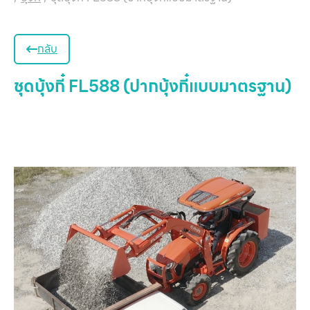
กลับ
ชุดบุ้งกี๋ FL588 (ปากบุ้งกี๋แบบมาตรฐาน)