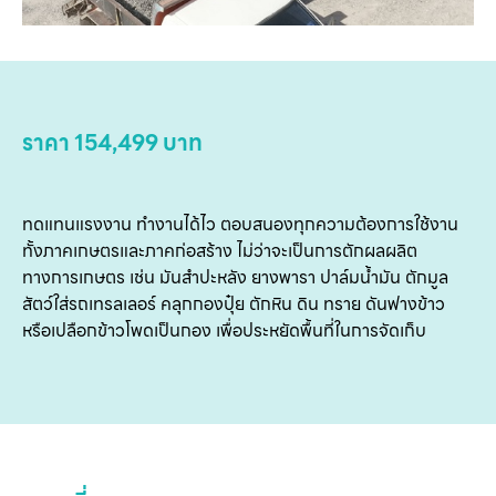
ราคา 154,499 บาท
ทดแทนแรงงาน ทำงานได้ไว ตอบสนองทุกความต้องการใช้งาน
หน
ทั้งภาคเกษตรและภาคก่อสร้าง ไม่ว่าจะเป็นการตักผลผลิต
ทางการเกษตร เช่น มันสำปะหลัง ยางพารา ปาล์มน้ำมัน ตักมูล
แ
สัตว์ใส่รถเทรลเลอร์ คลุกกองปุ๋ย ตักหิน ดิน ทราย ดันฟางข้าว
สิน
หรือเปลือกข้าวโพดเป็นกอง เพื่อประหยัดพื้นที่ในการจัดเก็บ
ข
เ
บริ
ข