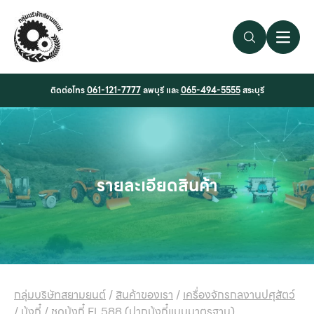
Search Link
Open 
ติดต่อโทร
061-121-7777
ลพบุรี และ
065-494-5555
สระบุรี
รายละเอียดสินค้า
กลุ่มบริษัทสยามยนต์
/
สินค้าของเรา
/
เครื่องจักรกลงานปศุสัตว์
/
บุ้งกี๋
/
ชุดบุ้งกี๋ FL588 (ปากบุ้งกี๋แบบมาตรฐาน)