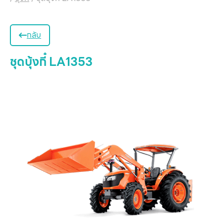
กลับ
ชุดบุ้งกี๋ LA1353
หน
แ
สิน
ข
เ
บริ
ข