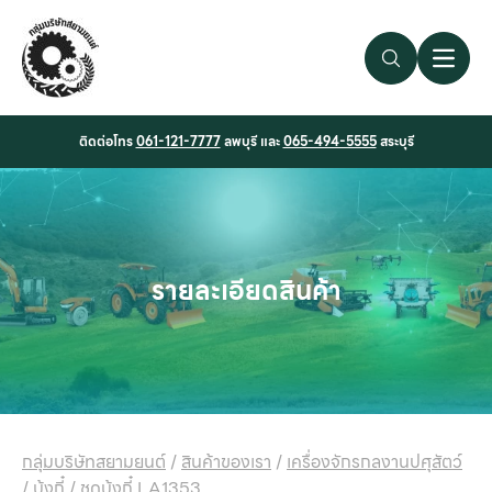
Search Link
Open 
ติดต่อโทร
061-121-7777
ลพบุรี และ
065-494-5555
สระบุรี
รายละเอียดสินค้า
กลุ่มบริษัทสยามยนต์
/
สินค้าของเรา
/
เครื่องจักรกลงานปศุสัตว์
/
บุ้งกี๋
/
ชุดบุ้งกี๋ LA1353