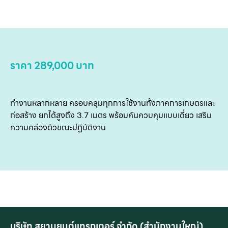
เ
เกี
กับ
ติด
ราคา 289,000 บาท
เ
ทำงานหลากหลาย ครอบคลุมทุกการใช้งานทั้งภาคการเกษตรและ
ก่อสร้าง ยกได้สูงถึง 3.7 เมตร พร้อมคันควบคุมแบบเดี่ยว เสริม
ความคล่องตัวขณะปฏิบัติงาน
บริษัท สยามยนต์แทรกเตอร์ จำกัด (สำนักงานใหญ่)