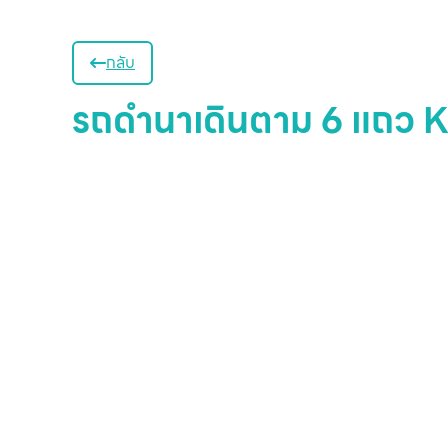
กลับ
รถดำนาเดินตาม 6 แถว