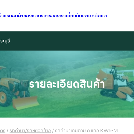
น้าแรก
สินค้าของเรา
บริการของเรา
เกี่ยวกับเรา
ติดต่อเรา
ระบุรี
รายละเอียดสินค้า
ษตร
/
รถดำนา/รถหยอดข้าว
/
รถดำนาเดินตาม 6 แถว KW6-M