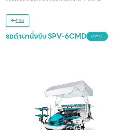
กลับ
รถดำนานั่งขับ SPV-6CMD
ยอดนิยม