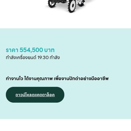
ราคา 554,500 บาท
หน
กำลังเครื่องยนต์ 19.30 กำลัง
แ
สิน
ทำงานไว ได้งานคุณภาพ เพื่องานปักดำอย่างมืออาชีพ
ข
เ
ดาวน์โหลดแคตตาล็อค
บริ
ข
เ
เกี