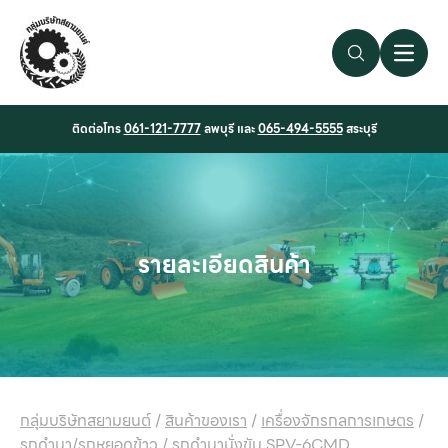
Search Link
Open 
ติดต่อโทร
061-121-7777
ลพบุรี และ
065-494-5555
สระบุรี
รายละเอียดสินค้า
กลุ่มบริษัทสยามยนต์
/
สินค้าของเรา
/
เครื่องจักรกลการเกษตร
/
รถดำนา/รถหยอดข้าว
/
รถดำนานั่งขับ SPV-6CMD