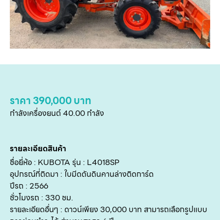
หน
แ
สิน
ราคา 390,000 บาท
ข
กำลังเครื่องยนต์ 40.00 กำลัง
เ
บริ
รายละเอียดสินค้า
ข
ชื่อยี่ห้อ : KUBOTA รุ่น : L4018SP
เ
อุปกรณ์ที่ติดมา : ใบมีดดันดินคานล่างติดการ์ด
เกี
ปีรถ : 2566
กับ
ชั่วโมงรถ : 330 ชม.
รายละเอียดอื่นๆ : ดาวน์เพียง 30,000 บาท สามารถเลือกรูปแบบ
ติด