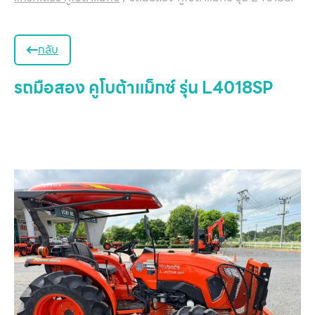
กลับ
รถมือสอง คูโบต้าแม็กซ์ รุ่น L4018SP