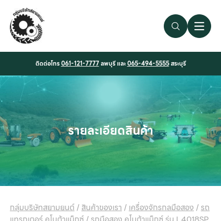
Search Link
Open 
ติดต่อโทร
061-121-7777
ลพบุรี และ
065-494-5555
สระบุรี
รายละเอียดสินค้า
กลุ่มบริษัทสยามยนต์
/
สินค้าของเรา
/
เครื่องจักรกลมือสอง
/
รถ
แทรกเตอร์ คูโบต้าแม็กซ์
/
รถมือสอง คูโบต้าแม็กซ์ รุ่น L4018SP