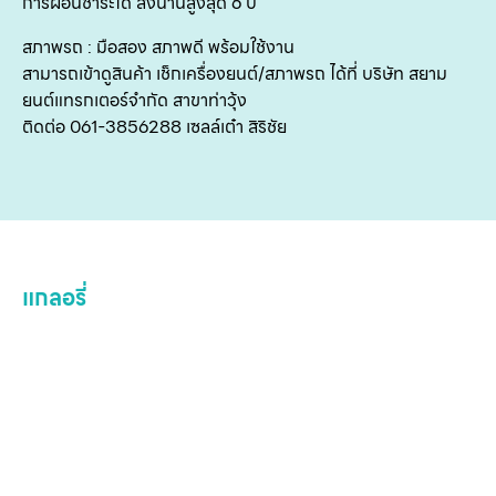
การผ่อนชำระได้ ส่งนานสูงสุด 6 ปี
เ
สภาพรถ : มือสอง สภาพดี พร้อมใช้งาน
สามารถเข้าดูสินค้า เช็กเครื่องยนต์/สภาพรถ ได้ที่ บริษัท สยาม
ยนต์แทรกเตอร์จำกัด สาขาท่าวุ้ง
ติดต่อ 061-3856288 เซลล์เต๋า สิริชัย
แกลอรี่