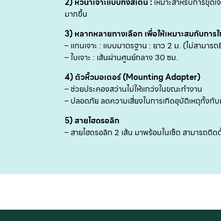
2) หัวนำเจาะแบบทังสเตน :
เหมาะสาหรับการขุดเจา
มากขึ้น
3) หลากหลายทางเลือก เพื่อให้เหมาะสมกับการใ
– แกนเจาะ : แบบมาตรฐาน : ยาว 2 ม. (ไม่สามารถ
– ใบเจาะ : เส้นผ่านศูนย์กลาง 30 ซม.
4) ตัวหิ้วมอเตอร์ (Mounting Adapter)
– ช่วยประคองสว่านไม่ให้แกว่งในขณะทำงาน
– ปลอดภัย ลดความเสี่ยงในการเกิดอุบัติเหตุทั้งกับ
5) สายไฮดรอลิก
– สายไฮดรอลิก 2 เส้น มาพร้อมในเซ็ต สามารถติดตั้