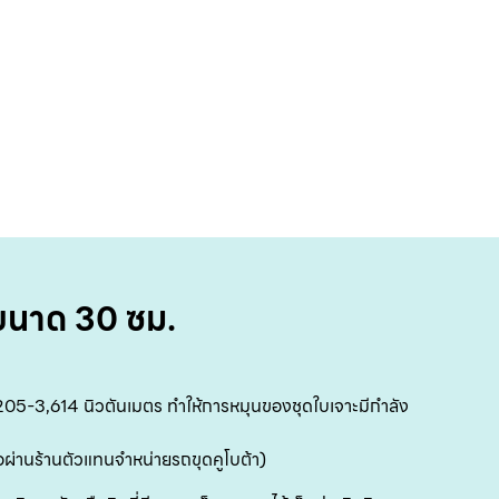
สิน
ข
เ
บริ
ข
เ
เกี
ขนาด 30 ซม.
กับ
ติด
,205-3,614 นิวตันเมตร ทำให้การหมุนของชุดใบเจาะมีกำลัง
เ
ื้อผ่านร้านตัวแทนจำหน่ายรถขุดคูโบต้า)