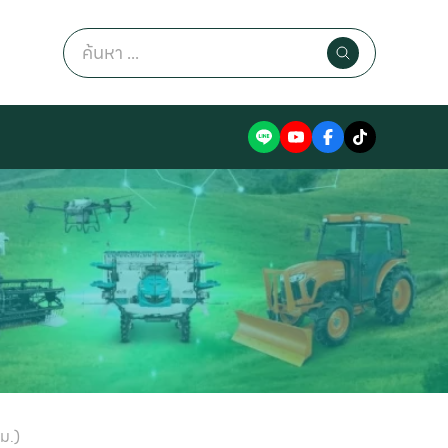
Search
for:
ม.)