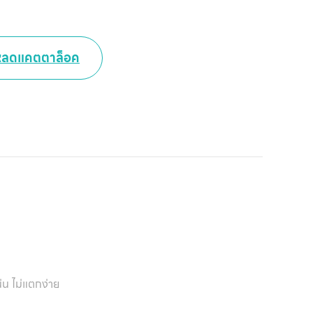
หน
หลดแคตตาล็อค
แ
สิน
ข
เ
บริ
ข
เ
เกี
่น ไม่แตกง่าย
กับ