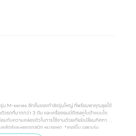
าถังแน่ๆสื่อได้7.มีตาชั่งแตกต่างจากไทประดิษฐ์เหมาะกับ
บ
ารุ่น M-series อีกขั้นของกำลังรุ่นใหญ่ ที่พร้อมพาคุณลุยได้
ตัวรถที่มากกว่า 3 ตัน และเครื่องยนต์ดีเซลคูโบต้าแบบได
พร้อมกับความคล่องตัวในการใช้งานด้วยเกียร์เปลี่ยนทิศทางไฮ
บคลัตช์และหยุดรถสนิท หมายเหตุ :*เทอร์โบ เฉพาะรุ่น