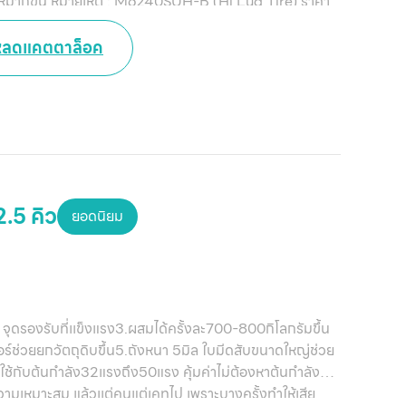
ให้มากขึ้น หมายเหตุ : M6240SUH-B (Hi Lug Tire) ราคา
 บาท M6240SUH Wide Hi-Lug ราคา 926,000 บาท /
หลดแคตตาล็อค
.5 คิว
ยอดนิยม
ชชี จุดรองรับที่เเข็งแรง3.ผสมได้ครั้งละ700-800กิโลกรัมขึ้น
เดอร์ช่วยยกวัตถุดิบขึ้น5.ถังหนา 5มิล ใบมีดสับขนาดใหญ่ช่วย
ใช้กับต้นกำลัง32แรงถึง50แรง คุ้มค่าไม่ต้องหาต้นกำลัง
วามเหมาะสม แล้วเเต่คนแต่เคทไป เพราะบางครั้งทำให้เสีย