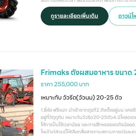
สนิท ประหยัดเวลา เพิ่มประสิทธิภาพในการทำงาน
904,000 บาท / (Hi lug)-KIS ราคา 939,000
Wide Hi-Lug KIS ราคา 961,000 บาท
ดูรายละเอียดเพิ่มเติม
ดาวน์โ
Frimaks ถังผสมอาหาร ขนาด 2
ราคา 255,000 บาท
เหมาะกับ วัวรีด(วัวนม) 20-25 ตัว
1.ยี่ห้อ ฟรีแมก นำเข้าจากตุรกี2.ถังตั้งอยู่บน เเค
อยู่ที่วัตุถุดิบ เหมาะกับวัวรีด20-25ตัว4.มีโหลด
ให้การปั่นใช้เวลาน้อย และการสึกหรอของถังน้อย6.
ใหม่(แต่ส่วนนี้ให้เลือกสื่อสารตามสถานการณ์และค