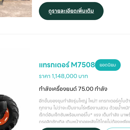
โอกาสขายรถใหม่)แต่หากประเมินเเล้วลูกค้ารายนี้เอ
ฟาร์มที่มีสูตรต้องการเร่งน้ำนมและประหยัดวัตถุดิ
ดูรายละเอียดเพิ่มเติม
แทรกเตอร์ M7508
ยอดนิยม
ราคา 1,148,000 บาท
กำลังเครื่องยนต์ 75.00 กำลัง
อีกขั้นของขุมกำลังรุ่นใหญ่ ใหม่!! แทรกเตอร์คูโบต้
ทุกงาน ไม่ว่าจะเป็นงานไร่หรืองานสวน ด้วยน้ำหนัก
เร็กต์อินเจ็กชันพร้อมเทอร์โบ* แรง เต็มกำลัง มา
ดรอลิกชัทเทิล เดินหน้าถอยหลังได้โดยไม่ต้องเหยีย
M8808 และ M9808