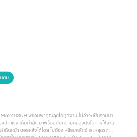
ติด
เ
นิยม
ารุ่น M6240SUH พร้อมพาคุณลุยได้ทุกงาน ไม่ว่าจะเป็นงานนา
 แรงม้า แรง เต็มกำลัง มาพร้อมกับความคล่องตัวในการใช้งาน
ียร์เดินหน้า ถอยหลังได้โดย ไม่ต้องเหยียบคลัตช์และหยุดรถ