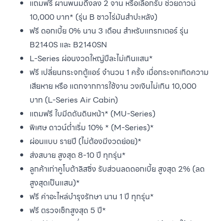
แถมฟรี ผานพนมดึงลง 2 จาน หรือเลือกรับ ช่วยดาวน์
10,000 บาท* (รุ่น B ชาวไร่มันสำปะหลัง)
ฟรี ดอกเบี้ย 0% นาน 3 เดือน สำหรับแทรกเตอร์ รุ่น
B2140S และ B2140SN
L-Series ผ่อนงวดใหญ่ปีละไม่เกินแสน*
ฟรี เปลี่ยนกระจกตู้แอร์ จำนวน 1 ครั้ง เมื่อกระจกเกิดความ
เสียหาย หรือ แตกจากการใช้งาน วงเงินไม่เกิน 10,000
บาท (L-Series Air Cabin)
แถมฟรี ใบมีดดันดินหน้า* (MU-Series)
พิเศษ ดาวน์ต่ำเริ่ม 10% * (M-Series)*
ผ่อนแบบ รายปี (ไม่ต้องมีงวดย่อย)*
ส่งสบาย สูงสุด 8-10 ปี ทุกรุ่น*
ลูกค้าเก่าคูโบต้าลิสซิ่ง รับส่วนลดดอกเบี้ย สูงสุด 2% (ลด
สูงสุดเป็นแสน)*
ฟรี ค่าอะไหล่บำรุงรักษา นาน 1 ปี ทุกรุ่น*
ฟรี ตรวจเช็กสูงสุด 5 ปี*