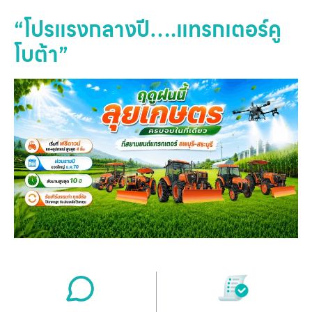
“โปรแรงกลางปี….แทรกเตอร์คู
โบต้า”