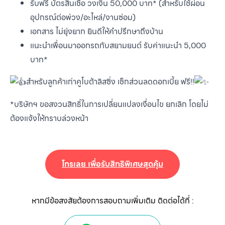
รับฟรี บัตรสินเชื่อ วงเงิน 50,000 บาท* (สำหรับใช้ผ่อน
อุปกรณ์ต่อพ่วง/อะไหล่/งานซ่อม)
เอกสาร ไม่ยุ่งยาก ยินดีให้คำปรึกษาถึงบ้าน
แนะนำเพื่อนมาออกรถกับสยามยนต์ รับค่าแนะนำ 5,000
บาท*
สำหรับลูกค้าเก่าคูโบต้าลิสซิ่ง เช็กส่วนลดดอกเบี้ย ฟรี!!
*บริษัทฯ ขอสงวนสิทธิ์ในการเปลี่ยนแปลงเงื่อนไข ยกเลิก โดยไม่
ต้องแจ้งให้ทราบล่วงหน้า
โทรเลย เพื่อรับสิทธิพิเศษสุดคุ้ม
หากมีข้อสงสัยต้องการสอบถามเพิ่มเติม ติดต่อได้ที่ :