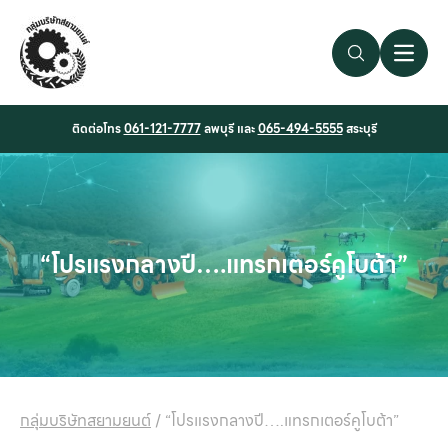
Search Link
Open 
ติดต่อโทร
061-121-7777
ลพบุรี และ
065-494-5555
สระบุรี
“โปรแรงกลางปี….แทรกเตอร์คูโบต้า”
กลุ่มบริษัทสยามยนต์
/
“โปรแรงกลางปี….แทรกเตอร์คูโบต้า”