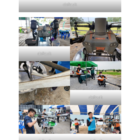
default
หน
default
แ
สิน
ข
เ
บริ
default
ข
เ
เกี
กับ