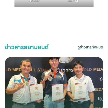
default
default
ติด
เ
ข่าวสารสยามยนต์
ดูข่าวสารทั้งหมด