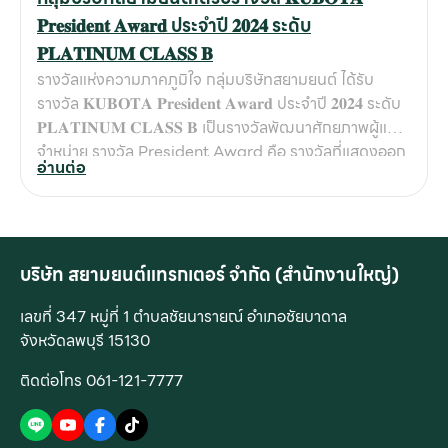
𝐏𝐫𝐞𝐬𝐢𝐝𝐞𝐧𝐭 𝐀𝐰𝐚𝐫𝐝 ประจำปี 𝟐𝟎𝟐𝟒 ระดับ
𝐏𝐋𝐀𝐓𝐈𝐍𝐔𝐌 𝐂𝐋𝐀𝐒𝐒 𝐁
รางวัลแห่งความภาคภูมิใจ กลุ่มบริษัทสยามยนต์ ได้รับ
รางวัล 𝐊𝐔𝐁𝐎𝐓𝐀 𝐏𝐫𝐞𝐬𝐢𝐝𝐞𝐧𝐭 𝐀𝐰𝐚𝐫𝐝 ประจำปี 𝟐𝟎𝟐𝟒 ระดับ
𝐏𝐋𝐀𝐓𝐈𝐍𝐔𝐌 𝐂𝐋𝐀𝐒𝐒 𝐁 เป็นรางวัลพัฒนาศักยภาพผู้แทน
จำหน่าย รางวัล President Award คือ รางวัลที่แสดงออก
อ่านต่อ
ถึงความเป็นเลิศในทุกๆด้าน อันได้แก่ ในโอกาสนี้ กลุ่มบริษัท
สยามยนต์ สระบุรี-ลพบุรี ต้อง #ขอขอบคุณลูกค้าผู้มีอุปการ
คุณทุกท่าน ที่อุดหนุนและไว้วางใจเลือกใช้บริการสินค้าคูโบต้
า กับ กลุ่มบริษัทสยามยนต์อย่างยาวนานตลอดระยะเวลา 44
ปี เราขอให้คำมั่นสัญญาว่าจะรักษามาตรฐานและมุ่งมั่น
บริษัท สยามยนต์แทรกเตอร์ จำกัด (สำนักงานใหญ่)
พัฒนางานบริการให้เป็นเลิศอย่างต่อเนื่อง เพื่อดูแลลูกค้า
เลขที่ 347 หมู่ที่ 1 ตำบลชัยนารายณ์ อำเภอชัยบาดาล
ชุมชน สังคมเกษตรกรรม พันธมิตรและเครือข่าย ให้เติบโต
จังหวัดลพบุรี 15130
อย่างยั่งยืนไปด้วยกัน
ติดต่อโทร 061-121-7777