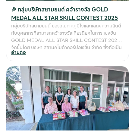
🎉 กลุ่มบริษัทสยามยนต์ คว้ารางวัล GOLD
MEDAL ALL STAR SKILL CONTEST 2025
กลุ่มบริษัทสยามยนต์ ขอร่วมภาคภูมิใจและแสดงความยินดี
กับบุคลากรที่สามารถคว้ารางวัลเกียรติยศในการแข่งขัน
GOLD MEDAL ALL STAR SKILL CONTEST 2025
จัดขึ้นโดย บริษัท สยามคูโบต้าคอร์ปอเรชั่น จำกัด ซึ่งถือเป็น
อ่านต่อ
เวทีการแข่งขันทักษะระดับประเทศ ที่คัดเลือกผู้เข้าแข่งขัน
จากทั่วประเทศ มาประชันความรู้ ความสามารถ และความ
เชี่ยวชาญในสายงานต่าง ๆ 🏆 ในปีนี้ บุคลากรของกลุ่ม
บริษัทสยามยนต์สามารถสร้างชื่อเสียงและผลงานที่โดดเด่น
โดยได้รับรางวัลดังนี้ การได้รับรางวัลครั้งนี้ ไม่เพียงเป็น
ความสำเร็จของบุคลากรแต่ละท่านเท่านั้น แต่ยังเป็นหลักฐาน
ยืนยันถึงความมุ่งมั่นของกลุ่มบริษัทสยามยนต์ ในการ
พัฒนาศักยภาพบุคลากรอย่างต่อเนื่อง ให้มีความรู้ ความ
สามารถ และความเชี่ยวชาญที่ทันต่อการเปลี่ยนแปลงของ
อุตสาหกรรมเกษตรและเครื่องจักรกลหนัก ✨ รางวัลที่ได้รับ
สะท้อนถึงมาตรฐานในการทำงานที่เป็นเลิศของพนักงาน
สยามยนต์ และยังเป็นการการันตีให้กับลูกค้าว่า ทุกการ