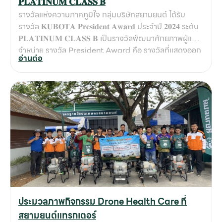
𝐏𝐋𝐀𝐓𝐈𝐍𝐔𝐌 𝐂𝐋𝐀𝐒𝐒 𝐁
รางวัลแห่งความภาคภูมิใจ กลุ่มบริษัทสยามยนต์ ได้รับ
รางวัล 𝐊𝐔𝐁𝐎𝐓𝐀 𝐏𝐫𝐞𝐬𝐢𝐝𝐞𝐧𝐭 𝐀𝐰𝐚𝐫𝐝 ประจำปี 𝟐𝟎𝟐𝟒 ระดับ
𝐏𝐋𝐀𝐓𝐈𝐍𝐔𝐌 𝐂𝐋𝐀𝐒𝐒 𝐁 เป็นรางวัลพัฒนาศักยภาพผู้แทน
จำหน่าย รางวัล President Award คือ รางวัลที่แสดงออก
อ่านต่อ
ถึงความเป็นเลิศในทุกๆด้าน อันได้แก่ ในโอกาสนี้ กลุ่มบริษัท
สยามยนต์ สระบุรี-ลพบุรี ต้อง #ขอขอบคุณลูกค้าผู้มีอุปการ
คุณทุกท่าน ที่อุดหนุนและไว้วางใจเลือกใช้บริการสินค้าคูโบต้
า กับ กลุ่มบริษัทสยามยนต์อย่างยาวนานตลอดระยะเวลา 44
ปี เราขอให้คำมั่นสัญญาว่าจะรักษามาตรฐานและมุ่งมั่น
พัฒนางานบริการให้เป็นเลิศอย่างต่อเนื่อง เพื่อดูแลลูกค้า
ชุมชน สังคมเกษตรกรรม พันธมิตรและเครือข่าย ให้เติบโต
อย่างยั่งยืนไปด้วยกัน
ประมวลภาพกิจกรรม Drone Health Care ที่
สยามยนต์แทรกเตอร์