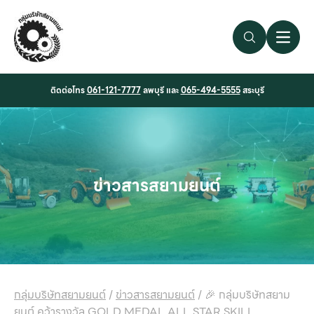
Search Link
Open 
ติดต่อโทร
061-121-7777
ลพบุรี และ
065-494-5555
สระบุรี
ข่าวสารสยามยนต์
กลุ่มบริษัทสยามยนต์
/
ข่าวสารสยามยนต์
/
🎉 กลุ่มบริษัทสยาม
ยนต์ คว้ารางวัล GOLD MEDAL ALL STAR SKILL