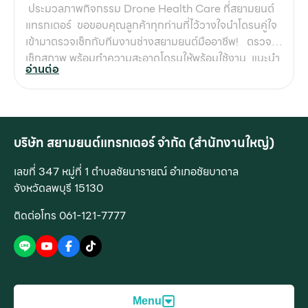
ประมวลภาพกิจกรรม Drone Health Care ที่สยามยนต์
แทรกเตอร์ ขอขอบคุณลูกค้าทุกท่านที่ไว้วางใจนำโดรนคู่ใจ
เข้ามาตรวจเช็กกับทีมงานช่างสยามยนต์มืออาชีพ! ตรวจ
เช็กสภาพ พร้อมทำความสะอาดโดรนให้พร้อมใช้งาน แนะนำ
อ่านต่อ
เทคนิคการใช้งานโดรนเกษตร สาธิตทดลองบินสินค้าจริง
เพื่อดูประสิทธิภาพการทำงาน รับคำปรึกษาด้านการดูแล
รักษาแบบครบวงจร พร้อมโปรโมชั่นพิเศษ บรรยากาศเต็มไป
ด้วยความรู้และการดูแลอย่างใกล้ชิด ใครพลาดกิจกรรมรอบ
นี้ ไม่ต้องห่วง! ติดตามข่าวสารและกิจกรรมดีๆ จาก กลุ่ม
บริษัท สยามยนต์แทรกเตอร์ จำกัด (สำนักงานใหญ่)
บริษัทสยามยนต์ ลพบุรี-สระบุรี ได้เลย
เลขที่ 347 หมู่ที่ 1 ตำบลชัยนารายณ์ อำเภอชัยบาดาล
จังหวัดลพบุรี 15130
ติดต่อโทร 061-121-7777
Menu