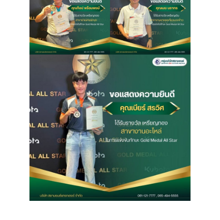
เ
บริ
ข
เ
เกี
กับ
ติด
เ