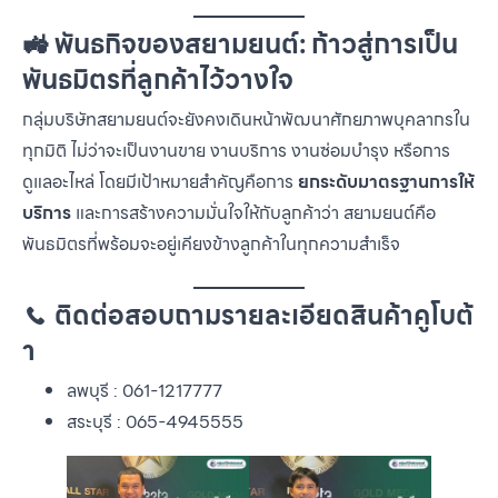
🚜 พันธกิจของสยามยนต์: ก้าวสู่การเป็น
พันธมิตรที่ลูกค้าไว้วางใจ
กลุ่มบริษัทสยามยนต์จะยังคงเดินหน้าพัฒนาศักยภาพบุคลากรใน
ทุกมิติ ไม่ว่าจะเป็นงานขาย งานบริการ งานซ่อมบำรุง หรือการ
ดูแลอะไหล่ โดยมีเป้าหมายสำคัญคือการ
ยกระดับมาตรฐานการให้
บริการ
และการสร้างความมั่นใจให้กับลูกค้าว่า สยามยนต์คือ
พันธมิตรที่พร้อมจะอยู่เคียงข้างลูกค้าในทุกความสำเร็จ
📞 ติดต่อสอบถามรายละเอียดสินค้าคูโบต้
า
หน
ลพบุรี : 061-1217777
แ
สระบุรี : 065-4945555
สิน
ข