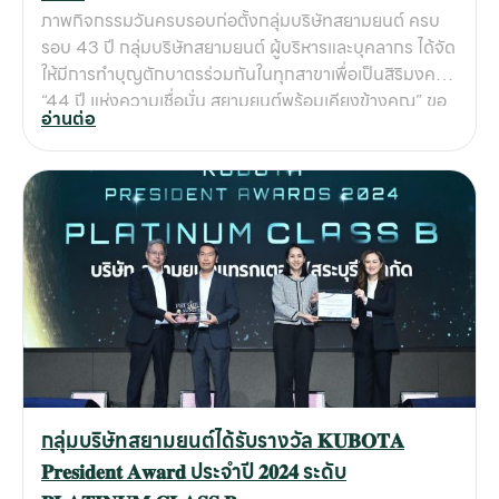
ภาพกิจกรรมวันครบรอบก่อตั้งกลุ่มบริษัทสยามยนต์ ครบ
รอบ 43 ปี กลุ่มบริษัทสยามยนต์ ผู้บริหารและบุคลากร ได้จัด
ให้มีการทำบุญตักบาตรร่วมกันในทุกสาขาเพื่อเป็นสิริมงคล
“44 ปี แห่งความเชื่อมั่น สยามยนต์พร้อมเคียงข้างคุณ” ขอ
อ่านต่อ
ขอบคุณลูกค้าทุกท่าน ที่ไว้วางใจใช้บริการกับสยามยนต์มา
ตลอด 44 ปี เราขอสัญญาว่าจะมุ่งมั่นพัฒนาบริการ และ
ความเชี่ยวชาญด้านเครื่องจักรกลฯ พร้อมดำเนินธุรกิจที่รับ
ผิดชอบต่อสังคมและสิ่งแวดล้อม เพื่อตอบโจทย์ธุรกิจของ
ลูกค้าให้เติบโตร่วมกันอย่างยั่งยืน
กลุ่มบริษัทสยามยนต์ได้รับรางวัล 𝐊𝐔𝐁𝐎𝐓𝐀
𝐏𝐫𝐞𝐬𝐢𝐝𝐞𝐧𝐭 𝐀𝐰𝐚𝐫𝐝 ประจำปี 𝟐𝟎𝟐𝟒 ระดับ