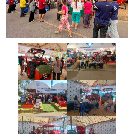
หน
แ
สิน