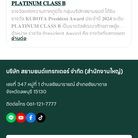
𝐏𝐋𝐀𝐓𝐈𝐍𝐔𝐌 𝐂𝐋𝐀𝐒𝐒 𝐁
รางวัลแห่งความภาคภูมิใจ กลุ่มบริษัทสยามยนต์ ได้รับ
รางวัล 𝐊𝐔𝐁𝐎𝐓𝐀 𝐏𝐫𝐞𝐬𝐢𝐝𝐞𝐧𝐭 𝐀𝐰𝐚𝐫𝐝 ประจำปี 𝟐𝟎𝟐𝟒 ระดับ
𝐏𝐋𝐀𝐓𝐈𝐍𝐔𝐌 𝐂𝐋𝐀𝐒𝐒 𝐁 เป็นรางวัลพัฒนาศักยภาพผู้แทน
จำหน่าย รางวัล President Award คือ รางวัลที่แสดงออก
อ่านต่อ
ถึงความเป็นเลิศในทุกๆด้าน อันได้แก่ ในโอกาสนี้ กลุ่มบริษัท
สยามยนต์ สระบุรี-ลพบุรี ต้อง #ขอขอบคุณลูกค้าผู้มีอุปการ
คุณทุกท่าน ที่อุดหนุนและไว้วางใจเลือกใช้บริการสินค้าคูโบต้
า กับ กลุ่มบริษัทสยามยนต์อย่างยาวนานตลอดระยะเวลา 44
ปี เราขอให้คำมั่นสัญญาว่าจะรักษามาตรฐานและมุ่งมั่น
บริษัท สยามยนต์แทรกเตอร์ จำกัด (สำนักงานใหญ่)
พัฒนางานบริการให้เป็นเลิศอย่างต่อเนื่อง เพื่อดูแลลูกค้า
เลขที่ 347 หมู่ที่ 1 ตำบลชัยนารายณ์ อำเภอชัยบาดาล
ชุมชน สังคมเกษตรกรรม พันธมิตรและเครือข่าย ให้เติบโต
จังหวัดลพบุรี 15130
อย่างยั่งยืนไปด้วยกัน
ติดต่อโทร 061-121-7777