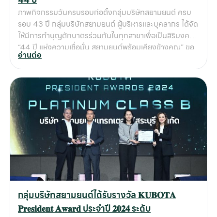
และการดูแลเอาใจใส่อย่างดีที่สุด 🚜 พันธกิจของสยามยนต์:
ภาพกิจกรรมวันครบรอบก่อตั้งกลุ่มบริษัทสยามยนต์ ครบ
ก้าวสู่การเป็นพันธมิตรที่ลูกค้าไว้วางใจ กลุ่มบริษัทสยาม
รอบ 43 ปี กลุ่มบริษัทสยามยนต์ ผู้บริหารและบุคลากร ได้จัด
ยนต์จะยังคงเดินหน้าพัฒนาศักยภาพบุคลากรในทุกมิติ ไม่
ให้มีการทำบุญตักบาตรร่วมกันในทุกสาขาเพื่อเป็นสิริมงคล
ว่าจะเป็นงานขาย งานบริการ งานซ่อมบำรุง หรือการดูแล
“44 ปี แห่งความเชื่อมั่น สยามยนต์พร้อมเคียงข้างคุณ” ขอ
อะไหล่ โดยมีเป้าหมายสำคัญคือการ ยกระดับมาตรฐานการให้
อ่านต่อ
ขอบคุณลูกค้าทุกท่าน ที่ไว้วางใจใช้บริการกับสยามยนต์มา
บริการ และการสร้างความมั่นใจให้กับลูกค้าว่า สยามยนต์คือ
ตลอด 44 ปี เราขอสัญญาว่าจะมุ่งมั่นพัฒนาบริการ และ
พันธมิตรที่พร้อมจะอยู่เคียงข้างลูกค้าในทุกความสำเร็จ 📞
ความเชี่ยวชาญด้านเครื่องจักรกลฯ พร้อมดำเนินธุรกิจที่รับ
ติดต่อสอบถามรายละเอียดสินค้าคูโบต้า
ผิดชอบต่อสังคมและสิ่งแวดล้อม เพื่อตอบโจทย์ธุรกิจของ
ลูกค้าให้เติบโตร่วมกันอย่างยั่งยืน
กลุ่มบริษัทสยามยนต์ได้รับรางวัล 𝐊𝐔𝐁𝐎𝐓𝐀
𝐏𝐫𝐞𝐬𝐢𝐝𝐞𝐧𝐭 𝐀𝐰𝐚𝐫𝐝 ประจำปี 𝟐𝟎𝟐𝟒 ระดับ