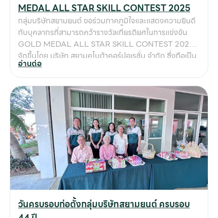
MEDAL ALL STAR SKILL CONTEST 2025
กลุ่มบริษัทสยามยนต์ ขอร่วมภาคภูมิใจและแสดงความยินดี
กับบุคลากรที่สามารถคว้ารางวัลเกียรติยศในการแข่งขัน
GOLD MEDAL ALL STAR SKILL CONTEST 2025
จัดขึ้นโดย บริษัท สยามคูโบต้าคอร์ปอเรชั่น จำกัด ซึ่งถือเป็น
อ่านต่อ
เวทีการแข่งขันทักษะระดับประเทศ ที่คัดเลือกผู้เข้าแข่งขัน
จากทั่วประเทศ มาประชันความรู้ ความสามารถ และความ
เชี่ยวชาญในสายงานต่าง ๆ 🏆 ในปีนี้ บุคลากรของกลุ่ม
บริษัทสยามยนต์สามารถสร้างชื่อเสียงและผลงานที่โดดเด่น
โดยได้รับรางวัลดังนี้ การได้รับรางวัลครั้งนี้ ไม่เพียงเป็น
ความสำเร็จของบุคลากรแต่ละท่านเท่านั้น แต่ยังเป็นหลักฐาน
ยืนยันถึงความมุ่งมั่นของกลุ่มบริษัทสยามยนต์ ในการ
พัฒนาศักยภาพบุคลากรอย่างต่อเนื่อง ให้มีความรู้ ความ
สามารถ และความเชี่ยวชาญที่ทันต่อการเปลี่ยนแปลงของ
อุตสาหกรรมเกษตรและเครื่องจักรกลหนัก ✨ รางวัลที่ได้รับ
สะท้อนถึงมาตรฐานในการทำงานที่เป็นเลิศของพนักงาน
สยามยนต์ และยังเป็นการการันตีให้กับลูกค้าว่า ทุกการ
วันครบรอบก่อตั้งกลุ่มบริษัทสยามยนต์ ครบรอบ
บริการจากสยามยนต์จะเต็มไปด้วยคุณภาพ ความเชี่ยวชาญ
44 ปี