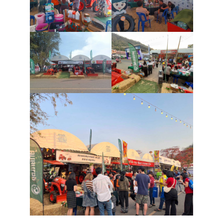
ข
เ
บริ
ข
เ
เกี
กับ
ติด
เ