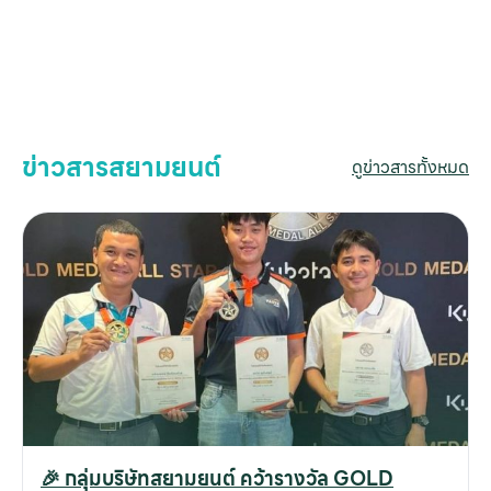
ข่าวสารสยามยนต์
ดูข่าวสารทั้งหมด
🎉 กลุ่มบริษัทสยามยนต์ คว้ารางวัล GOLD