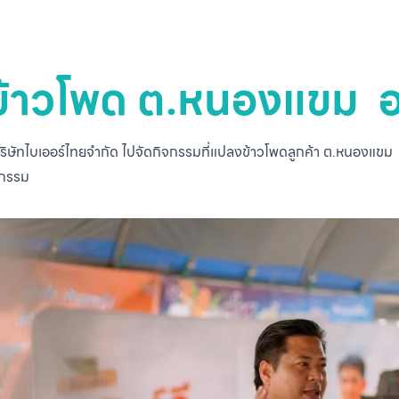
ยวข้าวโพด ต.หนองแขม 
บ บริษัทไบเออร์ไทยจำกัด ไปจัดกิจกรรมที่แปลงข้าวโพดลูกค้า ต.หนองแขม
จกรรม