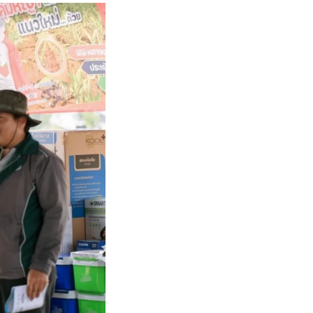
ข
เ
เกี
กับ
ติด
เ