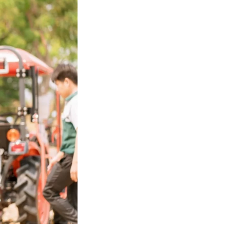
หน
แ
สิน
ข
เ
บริ