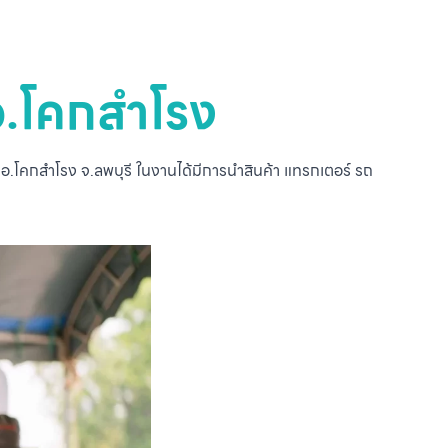
อ.โคกสำโรง
 อ.โคกสำโรง จ.ลพบุรี ในงานได้มีการนำสินค้า แทรกเตอร์ รถ