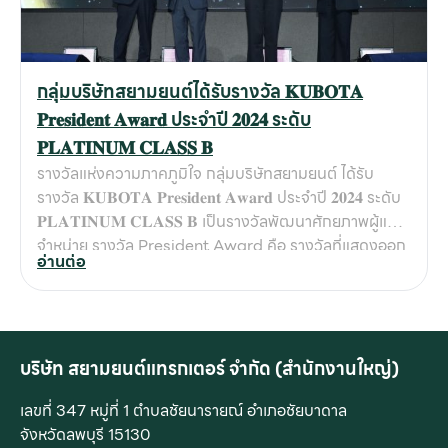
กลุ่มบริษัทสยามยนต์ได้รับรางวัล 𝐊𝐔𝐁𝐎𝐓𝐀
𝐏𝐫𝐞𝐬𝐢𝐝𝐞𝐧𝐭 𝐀𝐰𝐚𝐫𝐝 ประจำปี 𝟐𝟎𝟐𝟒 ระดับ
𝐏𝐋𝐀𝐓𝐈𝐍𝐔𝐌 𝐂𝐋𝐀𝐒𝐒 𝐁
รางวัลแห่งความภาคภูมิใจ กลุ่มบริษัทสยามยนต์ ได้รับ
รางวัล 𝐊𝐔𝐁𝐎𝐓𝐀 𝐏𝐫𝐞𝐬𝐢𝐝𝐞𝐧𝐭 𝐀𝐰𝐚𝐫𝐝 ประจำปี 𝟐𝟎𝟐𝟒 ระดับ
𝐏𝐋𝐀𝐓𝐈𝐍𝐔𝐌 𝐂𝐋𝐀𝐒𝐒 𝐁 เป็นรางวัลพัฒนาศักยภาพผู้แทน
จำหน่าย รางวัล President Award คือ รางวัลที่แสดงออก
อ่านต่อ
ถึงความเป็นเลิศในทุกๆด้าน อันได้แก่ ในโอกาสนี้ กลุ่มบริษัท
สยามยนต์ สระบุรี-ลพบุรี ต้อง #ขอขอบคุณลูกค้าผู้มีอุปการ
คุณทุกท่าน ที่อุดหนุนและไว้วางใจเลือกใช้บริการสินค้าคูโบต้
า กับ กลุ่มบริษัทสยามยนต์อย่างยาวนานตลอดระยะเวลา 44
ปี เราขอให้คำมั่นสัญญาว่าจะรักษามาตรฐานและมุ่งมั่น
บริษัท สยามยนต์แทรกเตอร์ จำกัด (สำนักงานใหญ่)
พัฒนางานบริการให้เป็นเลิศอย่างต่อเนื่อง เพื่อดูแลลูกค้า
เลขที่ 347 หมู่ที่ 1 ตำบลชัยนารายณ์ อำเภอชัยบาดาล
ชุมชน สังคมเกษตรกรรม พันธมิตรและเครือข่าย ให้เติบโต
จังหวัดลพบุรี 15130
อย่างยั่งยืนไปด้วยกัน