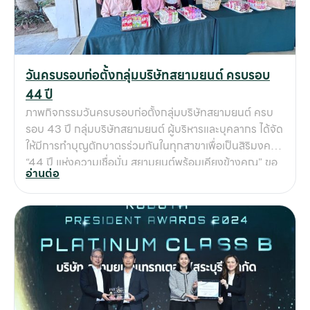
สามารถ และความเชี่ยวชาญที่ทันต่อการเปลี่ยนแปลงของ
อุตสาหกรรมเกษตรและเครื่องจักรกลหนัก ✨ รางวัลที่ได้รับ
สะท้อนถึงมาตรฐานในการทำงานที่เป็นเลิศของพนักงาน
สยามยนต์ และยังเป็นการการันตีให้กับลูกค้าว่า ทุกการ
วันครบรอบก่อตั้งกลุ่มบริษัทสยามยนต์ ครบรอบ
บริการจากสยามยนต์จะเต็มไปด้วยคุณภาพ ความเชี่ยวชาญ
44 ปี
และการดูแลเอาใจใส่อย่างดีที่สุด 🚜 พันธกิจของสยามยนต์:
ภาพกิจกรรมวันครบรอบก่อตั้งกลุ่มบริษัทสยามยนต์ ครบ
ก้าวสู่การเป็นพันธมิตรที่ลูกค้าไว้วางใจ กลุ่มบริษัทสยาม
รอบ 43 ปี กลุ่มบริษัทสยามยนต์ ผู้บริหารและบุคลากร ได้จัด
ยนต์จะยังคงเดินหน้าพัฒนาศักยภาพบุคลากรในทุกมิติ ไม่
ให้มีการทำบุญตักบาตรร่วมกันในทุกสาขาเพื่อเป็นสิริมงคล
ว่าจะเป็นงานขาย งานบริการ งานซ่อมบำรุง หรือการดูแล
“44 ปี แห่งความเชื่อมั่น สยามยนต์พร้อมเคียงข้างคุณ” ขอ
อะไหล่ โดยมีเป้าหมายสำคัญคือการ ยกระดับมาตรฐานการให้
อ่านต่อ
ขอบคุณลูกค้าทุกท่าน ที่ไว้วางใจใช้บริการกับสยามยนต์มา
บริการ และการสร้างความมั่นใจให้กับลูกค้าว่า สยามยนต์คือ
ตลอด 44 ปี เราขอสัญญาว่าจะมุ่งมั่นพัฒนาบริการ และ
พันธมิตรที่พร้อมจะอยู่เคียงข้างลูกค้าในทุกความสำเร็จ 📞
ความเชี่ยวชาญด้านเครื่องจักรกลฯ พร้อมดำเนินธุรกิจที่รับ
ติดต่อสอบถามรายละเอียดสินค้าคูโบต้า
ผิดชอบต่อสังคมและสิ่งแวดล้อม เพื่อตอบโจทย์ธุรกิจของ
ลูกค้าให้เติบโตร่วมกันอย่างยั่งยืน