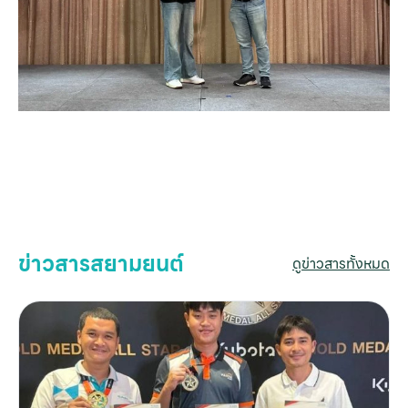
หน
แ
สิน
ข่าวสารสยามยนต์
ดูข่าวสารทั้งหมด
ข
เ
บริ
ข
เ