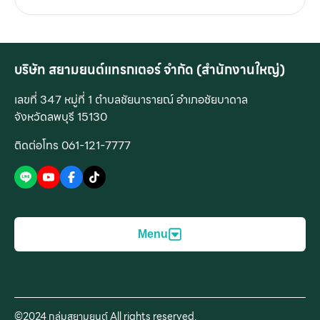
สยามยนต์ สระบุรี-ลพบุรี ต้อง #ขอขอบคุณลูกค้าผู้มีอุปการ
คุณทุกท่าน ที่อุดหนุนและไว้วางใจเลือกใช้บริการสินค้าคูโบต้
า กับ กลุ่มบริษัทสยามยนต์อย่างยาวนานตลอดระยะเวลา 44
ปี เราขอให้คำมั่นสัญญาว่าจะรักษามาตรฐานและมุ่งมั่น
บริษัท สยามยนต์แทรกเตอร์ จำกัด (สำนักงานใหญ่)
พัฒนางานบริการให้เป็นเลิศอย่างต่อเนื่อง เพื่อดูแลลูกค้า
เลขที่ 347 หมู่ที่ 1 ตำบลชัยนารายณ์ อำเภอชัยบาดาล
ชุมชน สังคมเกษตรกรรม พันธมิตรและเครือข่าย ให้เติบโต
จังหวัดลพบุรี 15130
อย่างยั่งยืนไปด้วยกัน
ติดต่อโทร 061-121-7777
Menu
สินค้าของเรา
บริการของเรา
©2024 กลุ่มสยามยนต์ All rights reserved.
เครื่องจักรกลการเกษตร
บริการก่อนการขาย