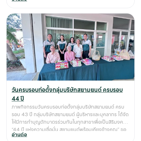
เวทีการแข่งขันทักษะระดับประเทศ ที่คัดเลือกผู้เข้าแข่งขัน
จากทั่วประเทศ มาประชันความรู้ ความสามารถ และความ
เชี่ยวชาญในสายงานต่าง ๆ 🏆 ในปีนี้ บุคลากรของกลุ่ม
บริษัทสยามยนต์สามารถสร้างชื่อเสียงและผลงานที่โดดเด่น
โดยได้รับรางวัลดังนี้ การได้รับรางวัลครั้งนี้ ไม่เพียงเป็น
ความสำเร็จของบุคลากรแต่ละท่านเท่านั้น แต่ยังเป็นหลักฐาน
ยืนยันถึงความมุ่งมั่นของกลุ่มบริษัทสยามยนต์ ในการ
พัฒนาศักยภาพบุคลากรอย่างต่อเนื่อง ให้มีความรู้ ความ
สามารถ และความเชี่ยวชาญที่ทันต่อการเปลี่ยนแปลงของ
อุตสาหกรรมเกษตรและเครื่องจักรกลหนัก ✨ รางวัลที่ได้รับ
สะท้อนถึงมาตรฐานในการทำงานที่เป็นเลิศของพนักงาน
สยามยนต์ และยังเป็นการการันตีให้กับลูกค้าว่า ทุกการ
วันครบรอบก่อตั้งกลุ่มบริษัทสยามยนต์ ครบรอบ
บริการจากสยามยนต์จะเต็มไปด้วยคุณภาพ ความเชี่ยวชาญ
44 ปี
และการดูแลเอาใจใส่อย่างดีที่สุด 🚜 พันธกิจของสยามยนต์:
ภาพกิจกรรมวันครบรอบก่อตั้งกลุ่มบริษัทสยามยนต์ ครบ
ก้าวสู่การเป็นพันธมิตรที่ลูกค้าไว้วางใจ กลุ่มบริษัทสยาม
รอบ 43 ปี กลุ่มบริษัทสยามยนต์ ผู้บริหารและบุคลากร ได้จัด
ยนต์จะยังคงเดินหน้าพัฒนาศักยภาพบุคลากรในทุกมิติ ไม่
ให้มีการทำบุญตักบาตรร่วมกันในทุกสาขาเพื่อเป็นสิริมงคล
ว่าจะเป็นงานขาย งานบริการ งานซ่อมบำรุง หรือการดูแล
“44 ปี แห่งความเชื่อมั่น สยามยนต์พร้อมเคียงข้างคุณ” ขอ
อะไหล่ โดยมีเป้าหมายสำคัญคือการ ยกระดับมาตรฐานการให้
อ่านต่อ
ขอบคุณลูกค้าทุกท่าน ที่ไว้วางใจใช้บริการกับสยามยนต์มา
บริการ และการสร้างความมั่นใจให้กับลูกค้าว่า สยามยนต์คือ