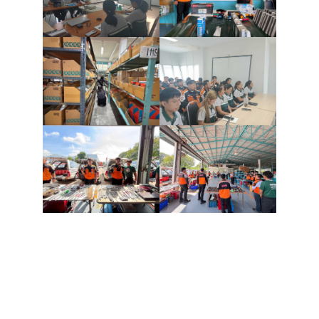
บริ
ข
เ
เกี
กับ
ติด
เ