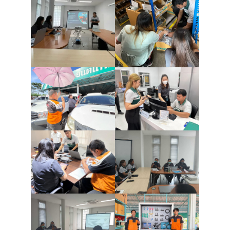
หน
แ
สิน
ข
เ