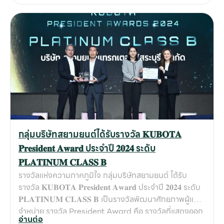
ตลอด 44 ปี เราขอสัญญาว่าจะมุ่งมั่นพัฒนาบริการ และ
พันธมิตรที่พร้อมจะอยู่เคียงข้างลูกค้าในทุกความสำเร็จ 📞
ความเชี่ยวชาญด้านเครื่องจักรกลฯ พร้อมดำเนินธุรกิจที่รับ
ติดต่อสอบถามรายละเอียดสินค้าคูโบต้า
ผิดชอบต่อสังคมและสิ่งแวดล้อม เพื่อตอบโจทย์ธุรกิจของ
ลูกค้าให้เติบโตร่วมกันอย่างยั่งยืน
กลุ่มบริษัทสยามยนต์ได้รับรางวัล 𝐊𝐔𝐁𝐎𝐓𝐀
𝐏𝐫𝐞𝐬𝐢𝐝𝐞𝐧𝐭 𝐀𝐰𝐚𝐫𝐝 ประจำปี 𝟐𝟎𝟐𝟒 ระดับ
𝐏𝐋𝐀𝐓𝐈𝐍𝐔𝐌 𝐂𝐋𝐀𝐒𝐒 𝐁
รางวัลแห่งความภาคภูมิใจ กลุ่มบริษัทสยามยนต์ ได้รับ
รางวัล 𝐊𝐔𝐁𝐎𝐓𝐀 𝐏𝐫𝐞𝐬𝐢𝐝𝐞𝐧𝐭 𝐀𝐰𝐚𝐫𝐝 ประจำปี 𝟐𝟎𝟐𝟒 ระดับ
𝐏𝐋𝐀𝐓𝐈𝐍𝐔𝐌 𝐂𝐋𝐀𝐒𝐒 𝐁 เป็นรางวัลพัฒนาศักยภาพผู้แทน
จำหน่าย รางวัล President Award คือ รางวัลที่แสดงออก
อ่านต่อ
ถึงความเป็นเลิศในทุกๆด้าน อันได้แก่ ในโอกาสนี้ กลุ่มบริษัท