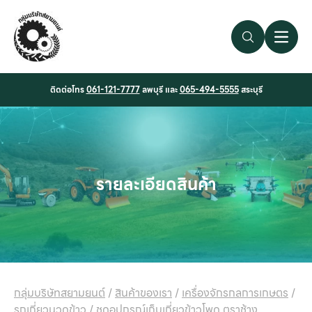
Search Link
Open 
ติดต่อโทร
061-121-7777
ลพบุรี และ
065-494-5555
สระบุรี
รายละเอียดสินค้า
กลุ่มบริษัทสยามยนต์
/
สินค้าของเรา
/
เครื่องจักรกลการเกษตร
/
รถเกี่ยวนวดข้าว
/
ชุดอุปกรณ์เก็บเกี่ยวข้าวโพด ตราช้าง