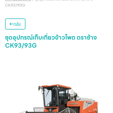
CK93/93G
กลับ
ชุดอุปกรณ์เก็บเกี่ยวข้าวโพด ตราช้าง
CK93/93G