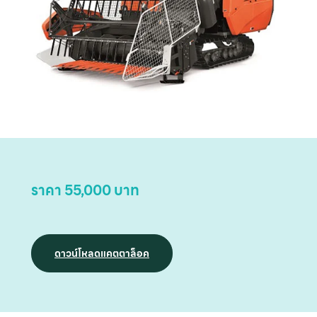
หน
แ
สิน
ราคา 55,000 บาท
ข
เ
บริ
ดาวน์โหลดแคตตาล็อค
ข
เ