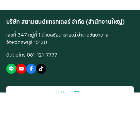
บริษัท สยามยนต์แทรกเตอร์ จำกัด (สำนักงานใหญ่)
เลขที่ 347 หมู่ที่ 1 ตำบลชัยนารายณ์ อำเภอชัยบาดาล
จังหวัดลพบุรี 15130
ติดต่อโทร 061-121-7777
Menu
สินค้าของเรา
บริการของเรา
©2024 กลุ่มสยามยนต์ All rights reserved.
เครื่องจักรกลการเกษตร
บริการก่อนการขาย
ข้อกำหนดการใช้งานเว็บไซต์
นโยบายความเป็นส่วนตัว
เครื่องจักรกลงานปศุสัตว์
บริการหลังการขาย