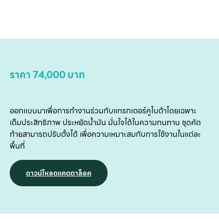
บริ
ข
เ
เกี
กับ
ราคา 74,000 บาท
ติด
เ
ออกแบบมาเพื่อการทำงานร่วมกับแทรกเตอร์คูโบต้าโดยเฉพาะ
เต็มประสิทธิภาพ ประหยัดน้ำมัน มั่นใจได้ในความทนทาน ชุดคัด
ท้ายสามารถปรับตั้งได้ เพื่อความเหมาะสมกับการใช้งานในแต่ละ
พื้นที่
ดาวน์โหลดแคตตาล็อค