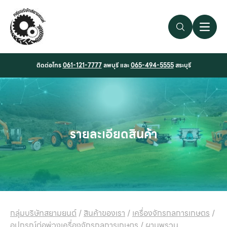
Search Link
Open 
ติดต่อโทร
061-121-7777
ลพบุรี และ
065-494-5555
สระบุรี
รายละเอียดสินค้า
กลุ่มบริษัทสยามยนต์
/
สินค้าของเรา
/
เครื่องจักรกลการเกษตร
/
อุปกรณ์ต่อพ่วงเครื่องจักรกลการเกษตร
/
ผานพรวน