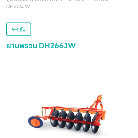
DH266JW
กลับ
ผานพรวน DH266JW
หน
แ
สิน
ข
เ