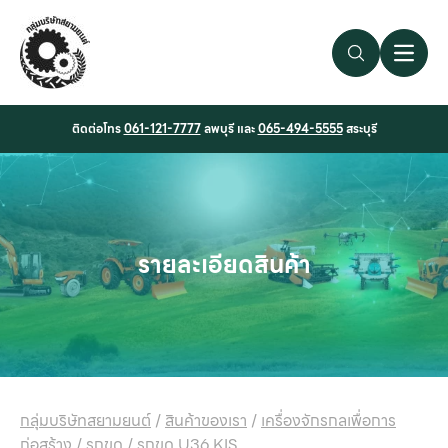
Search Link
Open 
ติดต่อโทร
061-121-7777
ลพบุรี และ
065-494-5555
สระบุรี
รายละเอียดสินค้า
กลุ่มบริษัทสยามยนต์
/
สินค้าของเรา
/
เครื่องจักรกลเพื่อการ
ก่อสร้าง
/
รถขุด
/
รถขุด U36 KIS