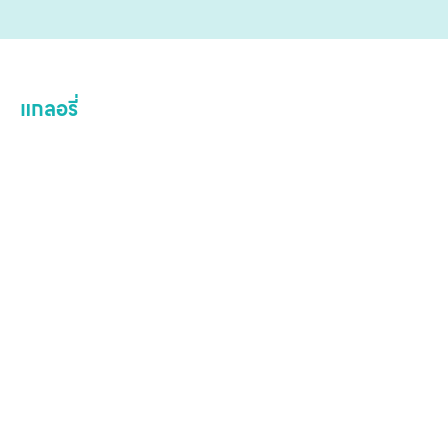
เกี
กับ
ติด
เ
แกลอรี่