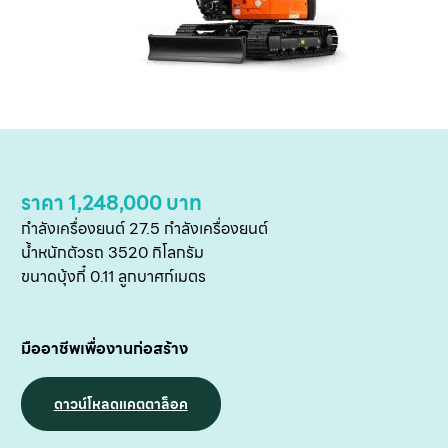
หน
ราคา 1,248,000 บาท
แ
กำลังเครื่องยนต์ 27.5 กำลังเครื่องยนต์
น้ำหนักตัวรถ 3520 กิโลกรัม
สิน
ขนาดบุ้งกี๋ 0.11 ลูกบาศก์เมตร
ข
เ
มืออาชีพเพื่องานก่อสร้าง
บริ
ข
ดาวน์โหลดแคตตาล็อค
เ