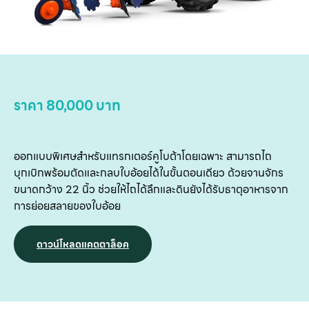
บริ
ข
เ
เกี
กับ
ราคา 80,000 บาท
ติด
เ
ออกแบบพิเศษสำหรับแทรกเตอร์คูโบต้าโดยเฉพาะ สามารถไถ
บุกเบิกพร้อมตัดและกลบใบอ้อยได้ในขั้นตอนเดียว ด้วยจานจักร
ขนาดกว้าง 22 นิ้ว ช่วยให้ไถได้ลึกและดินยังได้รับธาตุอาหารจาก
การย่อยสลายของใบอ้อย
ดาวน์โหลดแคตตาล็อค