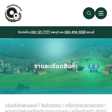
Search Link
Open 
ติดต่อโทร
061-121-7777
ลพบุรี และ
065-494-5555
สระบุรี
รายละเอียดสินค้า
กลุ่มบริษัทสยามยนต์
/
สินค้าของเรา
/
เครื่องจักรกลการเกษตร
/
อุปกรณ์ต่อพ่วงเครื่องจักรกลการเกษตร
/
เครื่องตัดหญ้า SX160