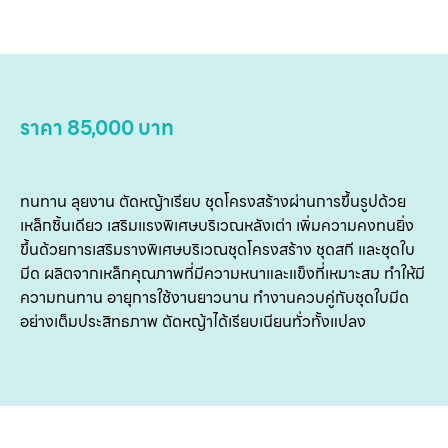
ข
เ
เกี
กับ
ราคา 85,000 บาท
ติด
เ
ทนทาน ลุยงาน ตัดหญ้าเรียบ ชุดโครงสร้างผ่านการขึ้นรูปด้วย
เหล็กชิ้นเดียว เสริมแรงพิเศษบริเวณหลังเต่า เพิ่มความคงทนยิ่ง
ขึ้นด้วยการเสริมรางพิเศษบริเวณชุดโครงสร้าง ชุดสกี และชุดใบ
มีด ผลิตจากเหล็กคุณภาพที่มีความหนาและแข็งที่เหมาะสม ทำให้มี
ความทนทาน อายุการใช้งานยาวนาน ทำงานควบคู่กับชุดใบมีด
อย่างเต็มประสิทธภาพ ตัดหญ้าได้เรียบเนียนทั่วทั้งแปลง