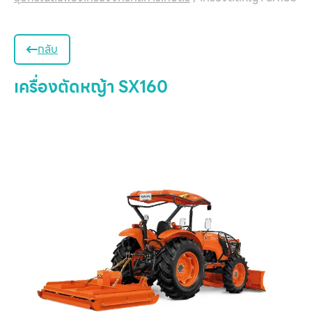
กลับ
เครื่องตัดหญ้า SX160
หน
แ
สิน
ข
เ
บริ