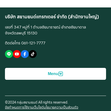
บริษัท สยามยนต์แทรกเตอร์ จำกัด (สำนักงานใหญ่)
เลขที่ 347 หมู่ที่ 1 ตำบลชัยนารายณ์ อำเภอชัยบาดาล
จังหวัดลพบุรี 15130
ติดต่อโทร 061-121-7777
Menu
สินค้าของเรา
บริการของเรา
©2024 กลุ่มสยามยนต์ All rights reserved.
เครื่องจักรกลการเกษตร
บริการก่อนการขาย
ข้อกำหนดการใช้งานเว็บไซต์
นโยบายความเป็นส่วนตัว
เครื่องจักรกลงานปศุสัตว์
บริการหลังการขาย