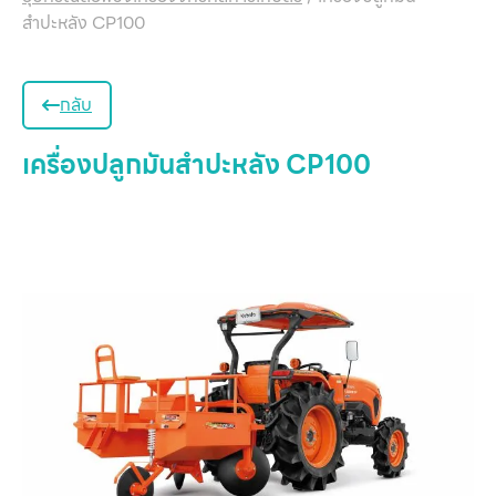
สำปะหลัง CP100
กลับ
เครื่องปลูกมันสำปะหลัง CP100
หน
แ
สิน
ข
เ