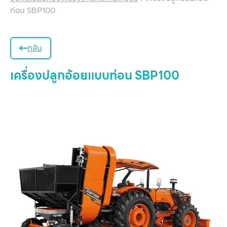
ท่อน SBP100
กลับ
เครื่องปลูกอ้อยแบบท่อน SBP100
หน
แ
สิน
ข