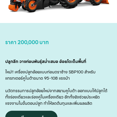
เ
บริ
ข
เ
เกี
ราคา 200,000 บาท
กับ
ติด
ปลูกลึก วางท่อนพันธุ์สม่ำเสมอ อ้อยโตเต็มพื้นที่
เ
ใหม่!! เครื่องปลูกอ้อยแบบท่อนตราช้าง SBP100 สำหรับ
แทรกเตอร์คูโบต้าขนาด 95-108 แรงม้า
นวัตกรรมการปลูกอ้อยใหม่จากสยามคูโบต้า ออกแบบให้ปลูกได้
ทั้งร่องเดี่ยวและร่องคู่ในเครื่องเดียว อีกทั้งยังช่วยประหยัด
แรงงานในขั้นตอนปลูก ทำให้ลดต้นทุนและเพิ่มผลผลิต