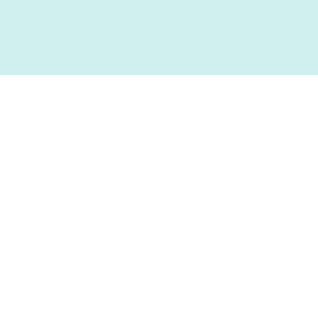
เกี
กับ
ติด
เ