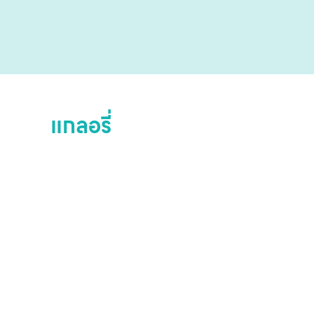
แกลอรี่