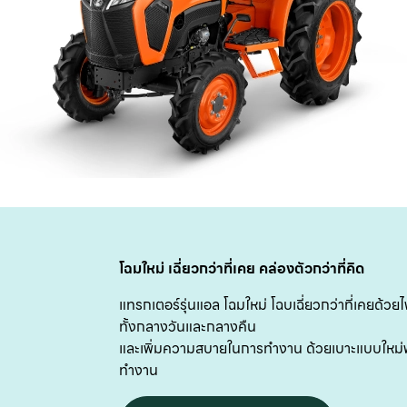
โฉมใหม่ เฉี่ยวกว่าที่เคย คล่องตัวกว่าที่คิด
แทรกเตอร์รุ่นแอล โฉมใหม่ โฉบเฉี่ยวกว่าที่เคยด้ว
ทั้งกลางวันและกลางคืน
และเพิ่มความสบายในการทำงาน ด้วยเบาะแบบใหม่
ทำงาน