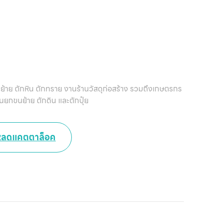
หน
แ
สิน
ข
ขนย้าย ตักหิน ตักทราย งานร้านวัสดุก่อสร้าง รวมถึงเกษตรกร
ยกขนย้าย ตักดิน และตักปุ๋ย
เ
บริ
หลดแคตตาล็อค
ข
เ
เกี
กับ