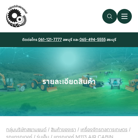
Search Link
Open 
ติดต่อโทร
061-121-7777
ลพบุรี และ
065-494-5555
สระบุรี
รายละเอียดสินค้า
กลุ่มบริษัทสยามยนต์
/
สินค้าของเรา
/
เครื่องจักรกลการเกษตร
/
รถแทรกเตอร์
/
รุ่นเอ็ม
/
แทรกเตอร์ M113 AIR CABIN