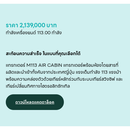
ราคา 2,139,000 บาท
กำลังเครื่องยนต์ 113.00 กำลัง
สะท้อนความสำเร็จ ในแบบที่คุณเลือกได้
แทรกเตอร์ M113 AIR CABIN แทรกเตอร์พร้อมห้องโดยสารที่
หน
ผลิตและนำเข้าทั้งคันจากประเทศญี่ปุ่น แรงเต็มกำลัง 113 แรงม้า
แ
พร้อมความคล่องตัวด้วยเกียร์หลักร่วมกับระบบเกียร์สวิงชิฟ และ
สิน
เกียร์เปลี่ยนทิศทางไฮดรอลิกชัทเทิล
ข
ดาวน์โหลดแคตตาล็อค
เ
บริ
ข