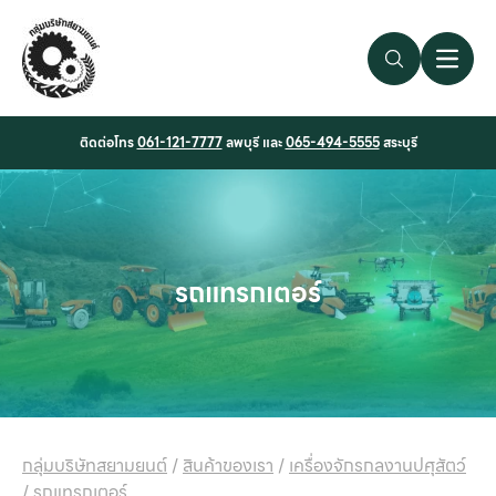
Search Link
Open 
ติดต่อโทร
061-121-7777
ลพบุรี และ
065-494-5555
สระบุรี
รถแทรกเตอร์
กลุ่มบริษัทสยามยนต์
/
สินค้าของเรา
/
เครื่องจักรกลงานปศุสัตว์
/
รถแทรกเตอร์