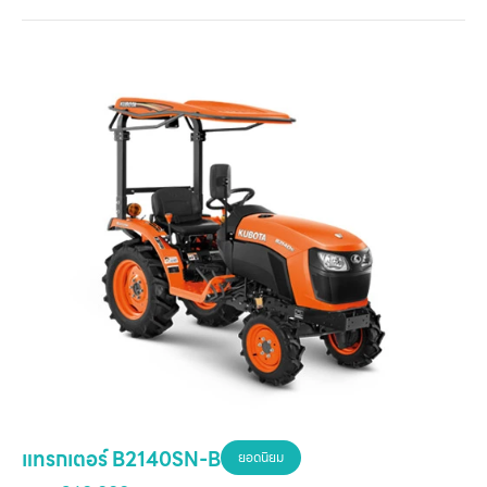
หน
แ
สิน
ข
เ
บริ
ข
เ
เกี
แทรกเตอร์ B2140SN-B
ยอดนิยม