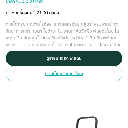
กับ
ราคา 260,000 บาท
ติด
กำลังเครื่องยนต์ 21.00 กำลัง
เ
ดูแลได้ครบ ทุกงานไร่อ้อย แทรกเตอร์รุ่นบี ที่สุดสำหรับงานบำรุง
รักษาทางการเกษตร ไม่ว่าจะเป็นงานกำจัดวัชพืช พ่นฮอร์โมน ไถ
พรวนดิน สับคลุกใบอ้อยหรือแม้แต่การปรับหน้าดิน ที่มาพร้อมขุม
พลังจากเครื่องยนต์ดีเซลคูโบต้า ภายใต้มาตรฐานการใช้งาน เทียบ
เท่าแทรกเตอร์รุ่นใหญ่ ตอบโจทย์ทุกความต้องการใช้งานสำหรับ
เกษตรกรไทยโดยเฉพาะ
ดูรายละเอียดเพิ่มเติม
ดาวน์โหลดแคตตาล็อค