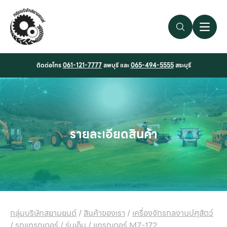
Search Link
Open 
ติดต่อโทร
061-121-7777
ลพบุรี และ
065-494-5555
สระบุรี
รายละเอียดสินค้า
กลุ่มบริษัทสยามยนต์
/
สินค้าของเรา
/
เครื่องจักรกลงานปศุสัตว์
/
รถแทรกเตอร์
/
รุ่นเอ็ม
/
แทรกเตอร์ M7-172