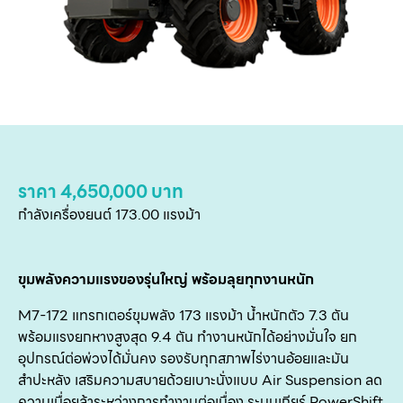
หน
แ
สิน
ราคา 4,650,000 บาท
ข
กำลังเครื่องยนต์ 173.00 แรงม้า
เ
บริ
ข
ขุมพลังความแรงของรุ่นใหญ่ พร้อมลุยทุกงานหนัก
เ
M7-172 แทรกเตอร์ขุมพลัง 173 แรงม้า น้ำหนักตัว 7.3 ตัน
เกี
พร้อมแรงยกหางสูงสุด 9.4 ตัน ทำงานหนักได้อย่างมั่นใจ ยก
อุปกรณ์ต่อพ่วงได้มั่นคง รองรับทุกสภาพไร่งานอ้อยและมัน
กับ
สำปะหลัง เสริมความสบายด้วยเบาะนั่งแบบ Air Suspension ลด
ติด
ความเมื่อยล้าระหว่างการทำงานต่อเนื่อง ระบบเกียร์ PowerShift