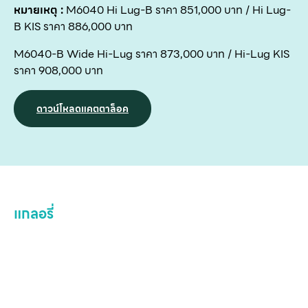
ติด
หมายเหตุ :
M6040 Hi Lug-B ราคา 851,000 บาท / Hi Lug-
เ
B KIS ราคา 886,000 บาท
M6040-B Wide Hi-Lug ราคา 873,000 บาท / Hi-Lug KIS
ราคา 908,000 บาท
ดาวน์โหลดแคตตาล็อค
แกลอรี่