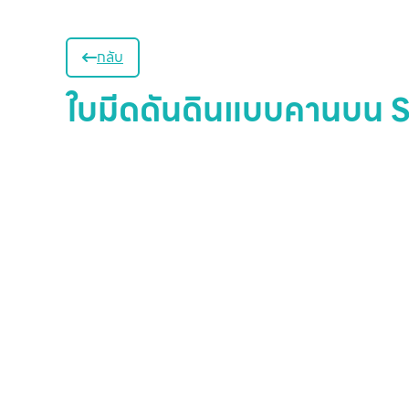
กลับ
ใบมีดดันดินแบบคานบน 