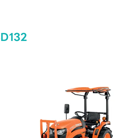
SD132