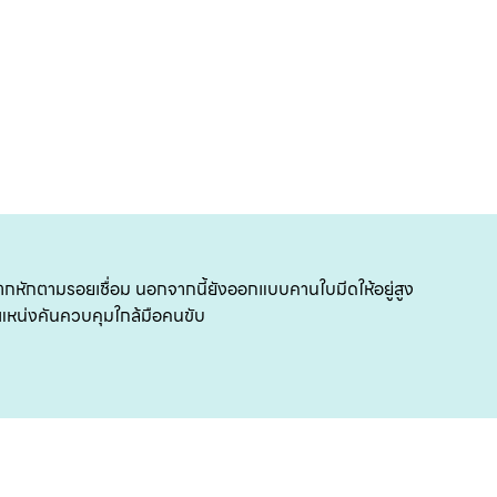
เ
เกี
กับ
ติด
เ
แตกหักตามรอยเชื่อม นอกจากนี้ยังออกแบบคานใบมีดให้อยู่สูง
ำแหน่งคันควบคุมใกล้มือคนขับ