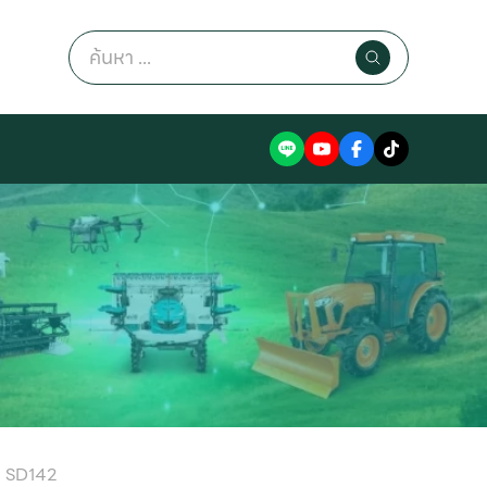
Search
for:
น SD142