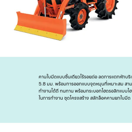
คานใบมีดแบบชิ้นเดียวไร้รอยต่อ ลดการแตกหักบร
5.8 มม. พร้อมการออกแบบจุดหมุนที่เหมาะสม สา
ทำงานได้ดี ทนทาน พร้อมกระบอกไฮดรอลิกแบบไฮสปี
ในการทำงาน ชุดโครงสร้าง สลักล็อคคานยกใบมีด 