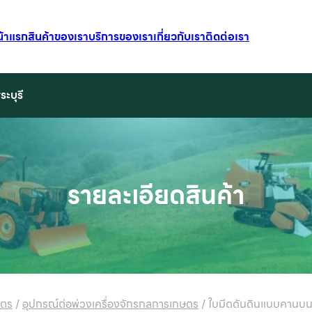
น้าแรก
สินค้าของเรา
บริการของเรา
เกี่ยวกับเรา
ติดต่อเรา
ระบุรี
รายละเอียดสินค้า
ษตร
/
อุปกรณ์ต่อพ่วงเครื่องจักรกลการเกษตร
/
ใบมีดดันดินแบบคานบ