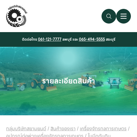
Search Link
Open 
ติดต่อโทร
061-121-7777
ลพบุรี และ
065-494-5555
สระบุรี
รายละเอียดสินค้า
กลุ่มบริษัทสยามยนต์
/
สินค้าของเรา
/
เครื่องจักรกลการเกษตร
/
อุปกรณ์ต่อพ่วงเครื่องจักรกลการเกษตร
/
ใบมีดดันดิน