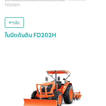
FD202H
กลับ
ใบมีดดันดิน FD202H
หน
แ
สิน
ข
เ
บริ
ข