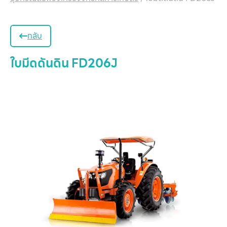
กลับ
ใบมีดดันดิน FD206J
หน
แ
สิน
ข
เ