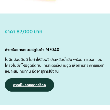
บริ
ข
เ
เกี
กับ
ราคา 87,000 บาท
ติด
เ
สำหรับแทรกเตอร์คูโบต้า M7040
ใบมีดม้วนดินดี ไม่ทำให้ล้อฟรี ประหยัดน้ำมัน พร้อมการออกแบบ
โครงใบมีดให้มีจุดยึดกับแทรกเตอร์หลายจุด เพื่อการกระจายแรงที่
เหมาะสม ทนทาน ยืดอายุการใช้งาน
ดาวน์โหลดแคตตาล็อค