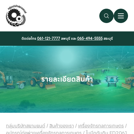
Search Link
Open 
ติดต่อโทร
061-121-7777
ลพบุรี และ
065-494-5555
สระบุรี
รายละเอียดสินค้า
กลุ่มบริษัทสยามยนต์
/
สินค้าของเรา
/
เครื่องจักรกลการเกษตร
/
อุปกรณ์ต่อพ่วงเครื่องจักรกลการเกษตร
/
ใบมีดดันดิน FD206J