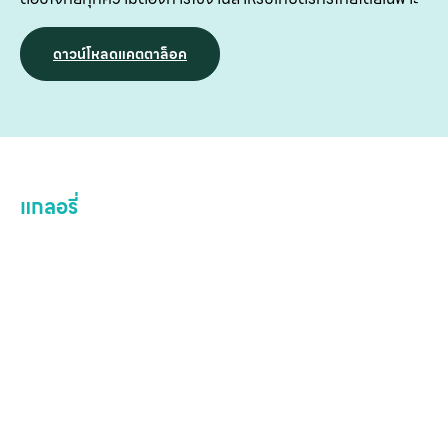
บริ
ข
ดาวน์โหลดแคตตาล็อค
เ
เกี
กับ
ติด
แกลอรี่
เ