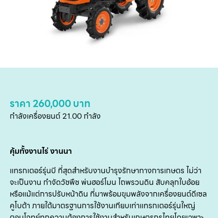
ราคา 260,000 บาท
กำลังเครื่องยนต์ 21.00 กำลัง
หน
คุ้มทั้งงานไร่ งานนา
แ
แทรกเตอร์รุ่นบี ที่สุดสำหรับงานบำรุงรักษาทางการเกษตร ไม่ว่า
สิน
จะเป็นงาน กำจัดวัชพืช พ่นฮอร์โมน ไถพรวนดิน สับคลุกใบอ้อย
หรือแม้แต่การปรับหน้าดิน ที่มาพร้อมขุมพลังจากเครื่องยนต์ดีเซล
ข
คูโบต้า ภายใต้มาตรฐานการใช้งานเทียบเท่าแทรกเตอร์รุ่นใหญ่
เ
ตอบโจทย์ทุกความต้องการใช้งานสำหรับเกษตรกรไทยโดยเฉพาะ