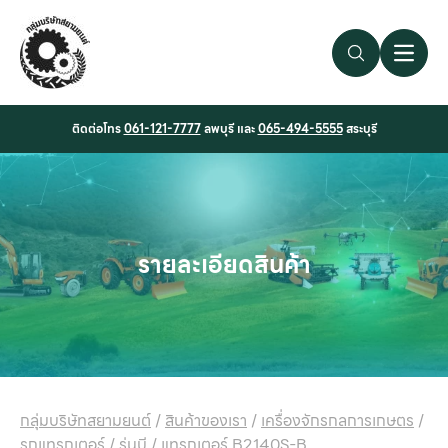
Search Link
Open 
ติดต่อโทร
061-121-7777
ลพบุรี และ
065-494-5555
สระบุรี
รายละเอียดสินค้า
กลุ่มบริษัทสยามยนต์
/
สินค้าของเรา
/
เครื่องจักรกลการเกษตร
/
รถแทรกเตอร์
/
รุ่นบี
/
แทรกเตอร์ B2140S-B