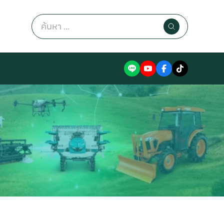
Search
for:
หน
แ