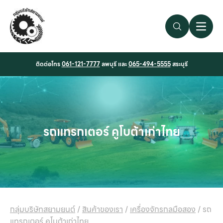
Search Link
Open 
ติดต่อโทร
061-121-7777
ลพบุรี และ
065-494-5555
สระบุรี
รถแทรกเตอร์ คูโบต้าเก่าไทย
กลุ่มบริษัทสยามยนต์
/
สินค้าของเรา
/
เครื่องจักรกลมือสอง
/
รถ
แทรกเตอร์ คูโบต้าเก่าไทย