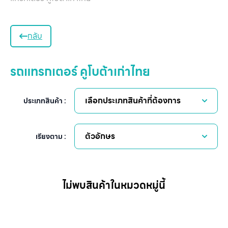
หน
กลับ
แ
สิน
รถแทรกเตอร์ คูโบต้าเก่าไทย
ข
เ
เลือกประเภทสินค้าที่ต้องการ
ประเภทสินค้า :
บริ
ข
เ
ตัวอักษร
เรียงตาม :
เกี
กับ
ติด
ไม่พบสินค้าในหมวดหมู่นี้
เ