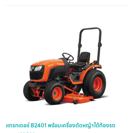
หน
แ
สิน
ข
เ
บริ
ข
เ
เกี
แทรกเตอร์ B2401 พร้อมเครื่องตัดหญ้าใต้ท้องรถ