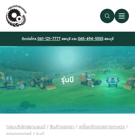
Search Link
Open 
ติดต่อโทร
061-121-7777
ลพบุรี และ
065-494-5555
สระบุรี
รุ่นบี
กลุ่มบริษัทสยามยนต์
/
สินค้าของเรา
/
เครื่องจักรกลการเกษตร
/
รถแทรกเตอร์
/
รุ่นบี