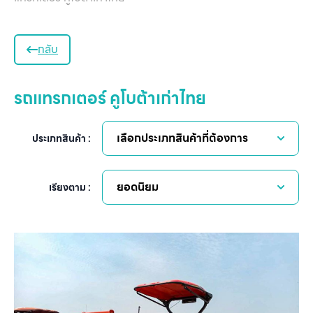
กลับ
รถแทรกเตอร์ คูโบต้าเก่าไทย
เลือกประเภทสินค้าที่ต้องการ
ประเภทสินค้า :
ยอดนิยม
เรียงตาม :
หน
แ
สิน
ข