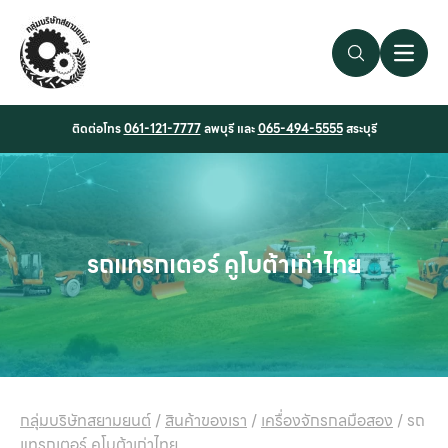
Search Link
Open 
ติดต่อโทร
061-121-7777
ลพบุรี และ
065-494-5555
สระบุรี
รถแทรกเตอร์ คูโบต้าเก่าไทย
กลุ่มบริษัทสยามยนต์
/
สินค้าของเรา
/
เครื่องจักรกลมือสอง
/
รถ
แทรกเตอร์ คูโบต้าเก่าไทย