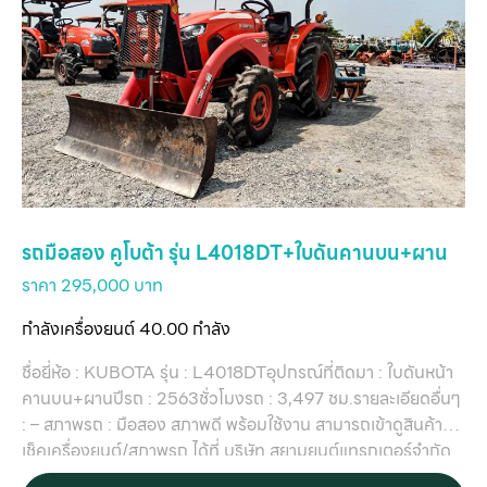
เ
บริ
ข
เ
เกี
กับ
ติด
รถมือสอง คูโบต้า รุ่น L4018DT+ใบดันคานบน+ผาน
เ
ราคา 295,000 บาท
กำลังเครื่องยนต์ 40.00 กำลัง
ชื่อยี่ห้อ : KUBOTA รุ่น : L4018DTอุปกรณ์ที่ติดมา : ใบดันหน้า
คานบน+ผานปีรถ : 2563ชั่วโมงรถ : 3,497 ชม.รายละเอียดอื่นๆ
: – สภาพรถ : มือสอง สภาพดี พร้อมใช้งาน สามารถเข้าดูสินค้า
เช็คเครื่องยนต์/สภาพรถ ได้ที่ บริษัท สยามยนต์แทรกเตอร์จำกัด
สาขาลำนารายณ์ ติดต่อ เซลล์เต๋า 061-385-6288 / เซลล์ตี๋