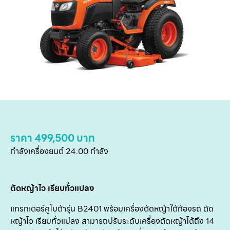
แ
สิน
ข
เ
บริ
ข
เ
เกี
กับ
ราคา 499,500 บาท
กำลังเครื่องยนต์ 24.00 กำลัง
ติด
เ
ตัดหญ้าไว เรียบทั่วแปลง
แทรกเตอร์คูโบต้ารุ่น B2401 พร้อมเครื่องตัดหญ้าใต้ท้องรถ ตัด
หญ้าไว เรียบทั่วแปลง สามารถปรับระดับเครื่องตัดหญ้าได้ถึง 14