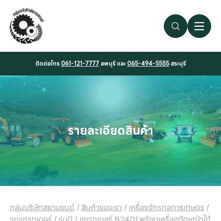
Search Link
Open 
ติดต่อโทร
061-121-7777
ลพบุรี และ
065-494-5555
สระบุรี
รายละเอียดสินค้า
กลุ่มบริษัทสยามยนต์
/
สินค้าของเรา
/
เครื่องจักรกลการเกษตร
/
รถแทรกเตอร์
/
รุ่นบี
/
แทรกเตอร์ B2401 พร้อมเครื่องตัดหญ้าใต้