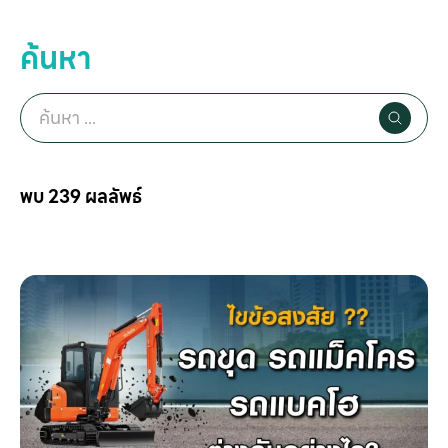
ค้นหา
Search
for:
พบ 239 ผลลัพธ์