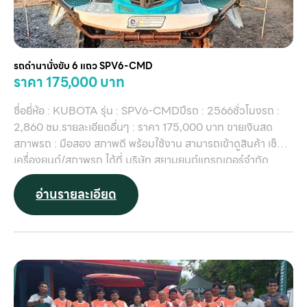
รถดำนานั่งขับ 6 แถว SPV6-CMD
ราคา 175,000 บาท
ชื่อยี่ห้อ : KUBOTA รุ่น : SPV6-CMDปีรถ : 2566ชั่วโมงรถ :
2,860 ชม.รายละเอียดอื่นๆ : ราคา 175,000 บาท ขายเงินสด
สภาพรถ : มือสอง สภาพดี พร้อมใช้งาน สามารถเข้าดูสินค้า เช็ค
เครื่องยนต์/สภาพรถ ได้ที่ บริษัท สยามยนต์แทรกเตอร์จำกัด
สาขาลำนารายณ์ ติดต่อ ช่างฉัตร 061-389-7171
อ่านรายละเอียด